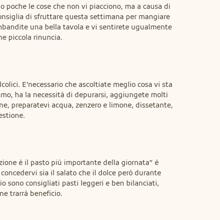
ono poche le cose che non vi piacciono, ma a causa di 
onsiglia di sfruttare questa settimana per mangiare 
mbandite una bella tavola e vi sentirete ugualmente 
e piccola rinuncia.
lcolici. E’necessario che ascoltiate meglio cosa vi sta 
mo, ha la necessità di depurarsi, aggiungete molti 
one, preparatevi acqua, zenzero e limone, dissetante, 
estione.
zione è il pasto più importante della giornata” è 
concedervi sia il salato che il dolce però durante 
io sono consigliati pasti leggeri e ben bilanciati, 
ne trarrà beneficio.