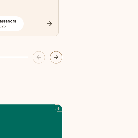
assandra
Cassandra
023
2023