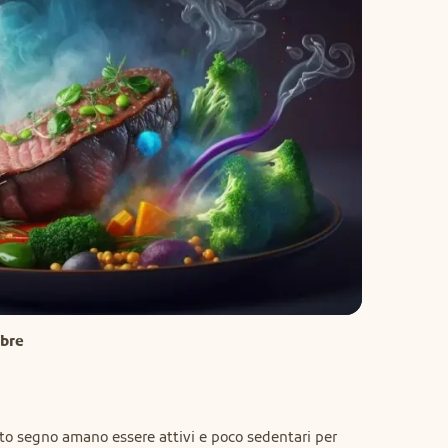
mbre
sto segno amano essere attivi e poco sedentari per 