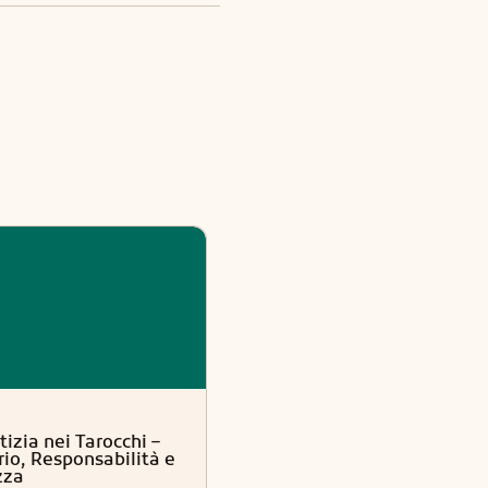
Tarocchi
tizia nei Tarocchi –
L’Imperatore nei Tarocchi -
rio, Responsabilità e
Guida e sicurezza nella vit
zza
quotidiana