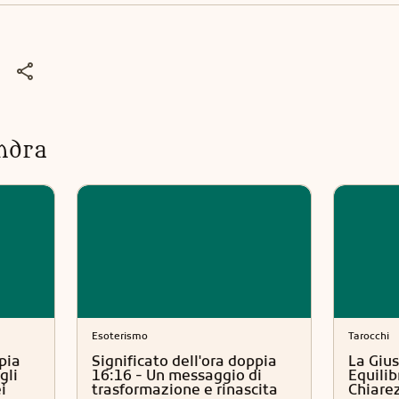
ndra
Esoterismo
Tarocchi
pia
Significato dell'ora doppia
La Gius
gli
16:16 - Un messaggio di
Equilib
i
trasformazione e rinascita
Chiare