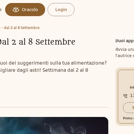
e
Oracolo
Login
 - dal 2 al 8 Settembre
dal 2 al 8 Settembre
Vuoi app
Avvia un
l'autrice 
uoi dei suggerimenti sulla tua alimentazione?
sigliare dagli astri! Settimana dal 2 al 8
In
1
Primo 