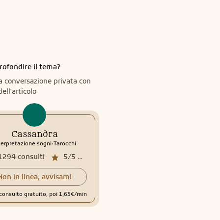
rofondire il tema?
a conversazione privata con
dell'articolo
Cassandra
.
terpretazione sogni
Tarocchi
1294
consulti
5/5
media recensioni
Non in linea, avvisami
consulto gratuito, poi 1,65€/min