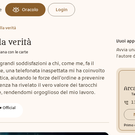
e
Oracolo
Login
lla verità
la verità
Vuoi app
Avvia un
diana con le carte
l'autore d
randi soddisfazioni a chi, come me, fa il
, una telefonata inaspettata mi ha coinvolto
ca, aiutando le forze dell'ordine a prevenire
nza ha rivelato il vero valore dei tarocchi
Arca
e, rendendomi orgoglioso del mio lavoro.
Ta
1
 Official
Primo 