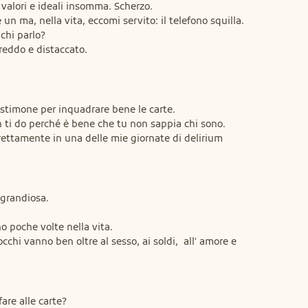
valori e ideali insomma. Scherzo.

n ma, nella vita, eccomi servito: il telefono squilla.

chi parlo?

eddo e distaccato.

estimone per inquadrare bene le carte.

 ti do perché è bene che tu non sappia chi sono.

rettamente in una delle mie giornate di delirium 
grandiosa.

o poche volte nella vita.

cchi vanno ben oltre al sesso, ai soldi,  all' amore e 
re alle carte?
