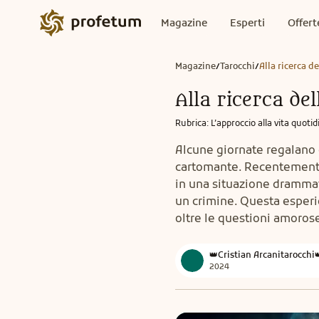
Magazine
Esperti
Offert
Magazine
Tarocchi
Alla ricerca de
/
/
Alla ricerca del
Rubrica
:
L’approccio alla vita quoti
Alcune giornate regalano g
cartomante. Recentemente
in una situazione drammati
un crimine. Questa esperie
oltre le questioni amoros
👑Cristian Arcanitarocchi
2024