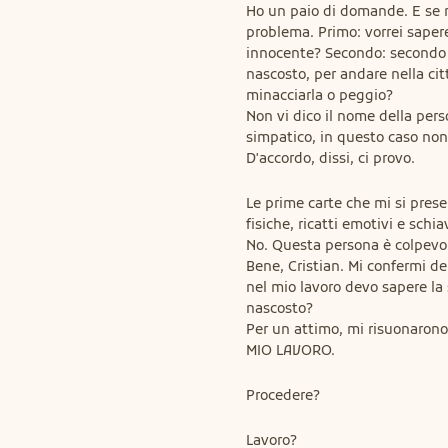
Ho un paio di domande. E se n
problema. Primo: vorrei saper
innocente? Secondo: secondo te
nascosto, per andare nella cit
minacciarla o peggio?

Non vi dico il nome della pers
simpatico, in questo caso non l
D'accordo, dissi, ci provo.
Le prime carte che mi si prese
fisiche, ricatti emotivi e schia
No. Questa persona è colpevole
Bene, Cristian. Mi confermi d
nel mio lavoro devo sapere la
nascosto?

Per un attimo, mi risuonaron
MIO LAVORO.
Procedere?
Lavoro?