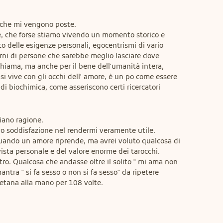
 che mi vengono poste.

e, che forse stiamo vivendo un momento storico e 
 delle esigenze personali, egocentrismi di vario 
orni di persone che sarebbe meglio lasciare dove 
 chiama, ma anche per il bene dell'umanità intera, 
 si vive con gli occhi dell' amore, è un po come essere 
di biochimica, come asseriscono certi ricercatori 
ano ragione.

o soddisfazione nel rendermi veramente utile.

uando un amore riprende, ma avrei voluto qualcosa di 
ista personale e del valore enorme dei tarocchi. 
ro. Qualcosa che andasse oltre il solito " mi ama non 
antra " si fa sesso o non si fa sesso" da ripetere 
etana alla mano per 108 volte.