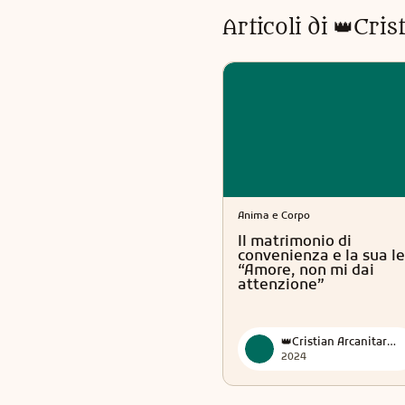
Articoli di
👑Cris
Anima e Corpo
Il matrimonio di
convenienza e la sua le
“Amore, non mi dai
attenzione”
👑Cristian Arcanitarocchi👑 Official
2024