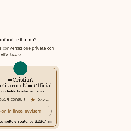
rofondire il tema?
a conversazione privata con
ell'articolo
👑Cristian
nitarocchi👑 Official
.
.
rocchi
Medianità
Veggenza
3654
consulti
5/5
media recensioni
Non in linea, avvisami
consulto gratuito, poi 2,22€/min