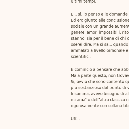
ultimi tempi.
E... sì, io penso alle domande
Ed ero giunto alla conclusion
sociale con un grande aumento
genere, amori impossibili, rit
stanno, sia per il bene di chi
oserei dire. Ma si sa... quando
ammalati a livello ormonale e 
scientifici.
E comincio a pensare che abbi
Ma a parte questo, non trovav
Si, ovvio che sono contento q
più sostanzioso dal punto di v
Insomma, avevo bisogno di alt
mi ama" o dell"altro classico m
rigorosamente con collana tib
Uff...