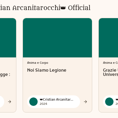
tian Arcanitarocchi👑 Official
Anima e Corpo
Anima e C
Noi Siamo Legione
Grazie 
gge :
Univer
👑Cristian Arcanitarocchi👑 Official
2024
2