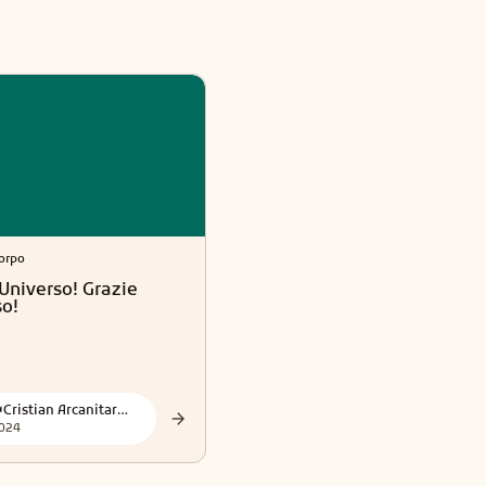
orpo
Esoterismo
Universo! Grazie
Demoni Moderni: Le
so!
Avventure Di Jezabel E
Bihahl
👑Cristian Arcanitarocchi👑 Official
👑Cristian Arcanitarocchi👑 Official
024
2024