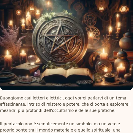
Buongiorno cari lettori e lettrici, oggi vorrei parlarvi di un tema 
affascinante, intriso di mistero e potere, che ci porta a esplorare i 
meandri più profondi dell'occultismo e delle sue pratiche.
Il pentacolo non é semplicemente un simbolo, ma un vero e 
proprio ponte tra il mondo materiale e quello spirituale, una 