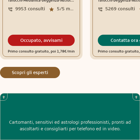
Tarocchi
Medianità
Veggenza
Astrologia
Interpretazione sogni
Tarocchi
Veggenza
Rune
Astr
9953
consulti
5/5
media recensioni
5269
consulti
Occupato, avvisami
Contatta ora 
Primo consulto gratuito, poi 1,78€/min
Primo consulto gratuito
Scopri gli esperti
Cartomanti, sensitivi ed astrologi professionisti, pronti ad
ascoltarti e consigliarti per telefono ed in video.