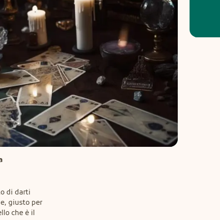
a
 di darti

e, giusto per

lo che è il
