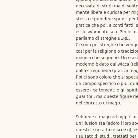
necessita di studi ma di solito 
mente libera e curiosa per migl
stessa e prendere spunti per l
pratica che poi, a conti fatti, s
esclusivamente sua. Per lo me
parliamo di streghe VERE.

Ci sono poi streghe che veng
così per la religione o tradizio
magica che seguono. Un esem
moderno è dato dai wicca (reli
dalla stregoneria (pratica magi
Poi ci sono coloro che si specia
un campo specifico o più, qua
essere i cartomanti o gli spiritis
guaritori, ma queste figure ri
nel concetto di mago.
Sebbene il mago ad oggi è più
un’illusionista (adoro i loro sp
questo è un altro discorso), ess
risultato di studi, trattati per