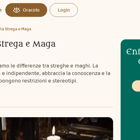
e
Oracolo
Login
fra Strega e Maga
 Strega e Maga
Ent
iamo le differenze tra streghe e maghi. La
e e indipendente, abbraccia la conoscenza e la
pongono restrizioni e stereotipi.