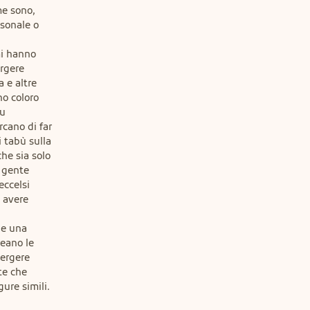
e sono,

sonale o

i hanno

rgere

 e altre

o coloro

u

cano di far

 tabù sulla

he sia solo

 gente

ccelsi

 avere

e una

eano le

ergere

e che

gure simili.