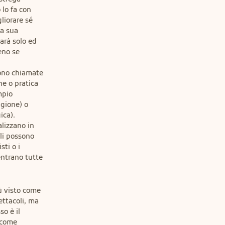
lo fa con

iorare sé

a sua

arà solo ed

no se

ono chiamate

ne o pratica

pio

gione) o

ca).

lizzano in

li possono

ti o i

entrano tutte

 visto come

ettacoli, ma

o è il

 come
