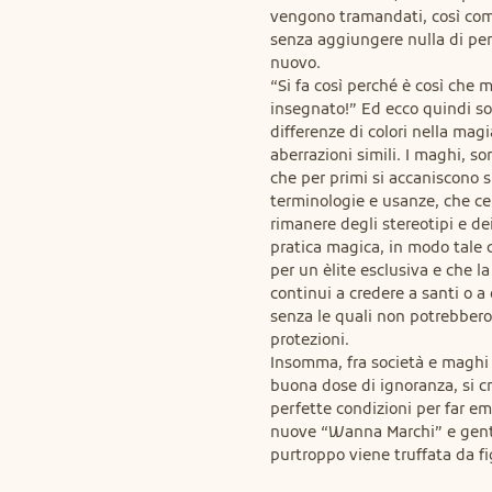
vengono tramandati, così com
senza aggiungere nulla di per
nuovo.

“Si fa così perché è così che m
insegnato!” Ed ecco quindi so
differenze di colori nella magia
aberrazioni simili. I maghi, son
che per primi si accaniscono s
terminologie e usanze, che cer
rimanere degli stereotipi e dei
pratica magica, in modo tale c
per un èlite esclusiva e che la
continui a credere a santi o a e
senza le quali non potrebbero
protezioni.

Insomma, fra società e maghi 
buona dose di ignoranza, si cr
perfette condizioni per far em
nuove “Wanna Marchi” e gent
purtroppo viene truffata da fi