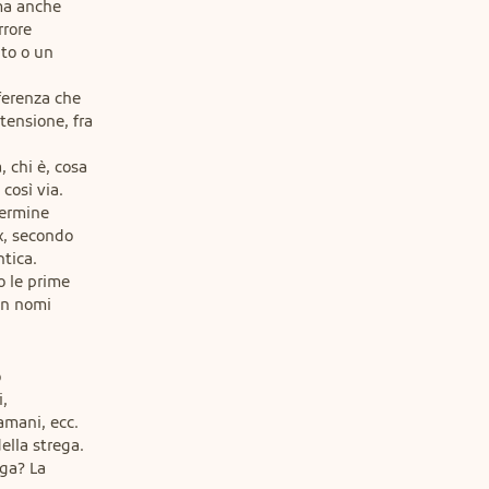
ma anche

rore

to o un

fferenza che

tensione, fra

 chi è, cosa

così via.

ermine

x, secondo

tica.

 le prime

n nomi



,

amani, ecc.

ella strega.

ga? La
