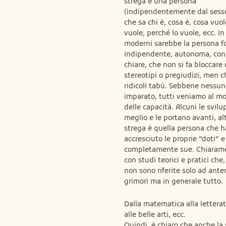
strega è una persona

(indipendentemente dal sesso
che sa chi è, cosa è, cosa vuol
vuole, perché lo vuole, ecc. In 
moderni sarebbe la persona for
indipendente, autonoma, con l
chiare, che non si fa bloccare 
stereotipi o pregiudizi, men 
ridicoli tabù. Sebbene nessun
imparato, tutti veniamo al mo
delle capacità. Alcuni le svilu
meglio e le portano avanti, altr
strega è quella persona che ha
accresciuto le proprie “doti” e 
completamente sue. Chiarame
con studi teorici e pratici che,
non sono riferite solo ad anten
grimori ma in generale tutto.
Dalla matematica alla letteratu
alle belle arti, ecc.

Quindi, è chiaro che anche la 