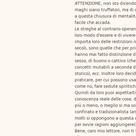
ATTENZIONE, non sto dicendo c
maghi siano truffatori, ma di c
a questa chiusura di mentalit
facile che accada.

Le streghe al contrario operan
loro modo d’essere e di vivere
importa loro delle restrizioni 
secoli, sono quelle che per pr
hanno mai fatto distinzione di
sesso, di buono o cattivo (che
concetti mutabili a seconda de
storico), ecc. Inoltre loro deci
praticare, per cui possono usar
come no, fare sedute spiritiche
Quindi da loro puoi aspettarti

conoscenza reale delle cose, d
più o meno, o meglio si ma sol
confinato e tradizionalista (an
molti si oppongono a questa de
per ovvie ragioni aggiungerei).
Bene, caro mio lettore, non ti 