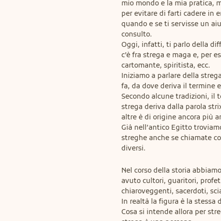
mio mondo e la mia pratica, 
per evitare di farti cadere in er
quando e se ti servisse un aiu
consulto.

Oggi, infatti, ti parlo della di
c’è fra strega e maga e, per es
cartomante, spiritista, ecc.

Iniziamo a parlare della strega,
fa, da dove deriva il termine e 
Secondo alcune tradizioni, il t
strega deriva dalla parola stri
altre è di origine ancora più an
Già nell’antico Egitto troviamo
streghe anche se chiamate co
diversi.
Nel corso della storia abbiamo
avuto cultori, guaritori, profeti
chiaroveggenti, sacerdoti, sci
In realtà la figura è la stessa d
Cosa si intende allora per stre