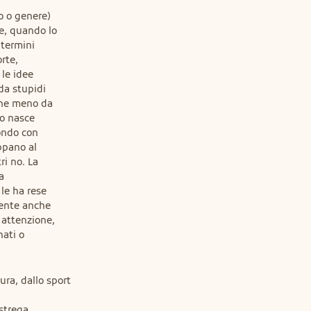
 o genere)

e, quando lo

termini

te,

e idee

da stupidi

che meno da

o nasce

ndo con

ppano al

i no. La



le ha rese

nte anche

 attenzione,

ati o

ra, dallo sport

strega
