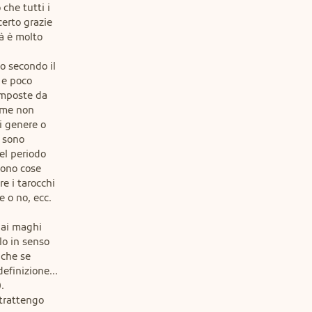
he tutti i

erto grazie

à è molto

o secondo il

 e poco

imposte da

ime non

 genere o

 sono

l periodo

dono cose

e i tarocchi

 o no, ecc.

ai maghi

o in senso

che se

finizione...



trattengo
