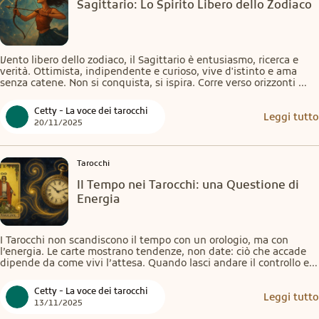
Sagittario: Lo Spirito Libero dello Zodiaco
Vento libero dello zodiaco, il Sagittario è entusiasmo, ricerca e 
verità. Ottimista, indipendente e curioso, vive d'istinto e ama 
senza catene. Non si conquista, si ispira. Corre verso orizzonti 
sempre nuovi, inseguendo avventure, idee e libertà. Con lui, la 
vita è un viaggio, non una destinazione.
Cetty - La voce dei tarocchi
Leggi tutto
20/11/2025
Tarocchi
Il Tempo nei Tarocchi: una Questione di
Energia
I Tarocchi non scandiscono il tempo con un orologio, ma con 
l’energia. Le carte mostrano tendenze, non date: ciò che accade 
dipende da come vivi l’attesa. Quando lasci andare il controllo e 
resti centrato, tutto fluisce. Il momento giusto arriva sempre, 
quando sei pronto a riceverlo.
Cetty - La voce dei tarocchi
Leggi tutto
13/11/2025