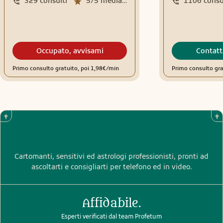
329
consulti
5/5
media recensioni
1106
consu
Occupato, avvisami
Contatt
Primo consulto gratuito, poi 1,98€/min
Primo consulto gra
Cartomanti, sensitivi ed astrologi professionisti, pronti ad
ascoltarti e consigliarti per telefono ed in video.
Affidabile.
Esperti verificati dal team Profetum