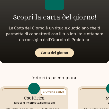
Scopri la carta del giorno!
La Carta del Giorno è un rituale quotidiano che ti
permette di connetterti con il tuo intuito e ottenere
un consiglio dall’Oracolo di Profetum.
Carta del giorno
Autori in primo piano
3 Offerte attive
EsotErica
M
.
Tarocchi
Interpretazione sogni
T