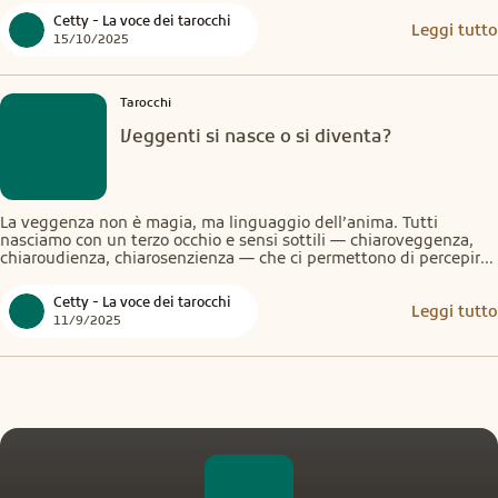
costruisce, non si indovina.
Cetty - La voce dei tarocchi
Leggi tutto
15/10/2025
Tarocchi
Veggenti si nasce o si diventa?
La veggenza non è magia, ma linguaggio dell’anima. Tutti 
nasciamo con un terzo occhio e sensi sottili — chiaroveggenza, 
chiaroudienza, chiarosenzienza — che ci permettono di percepire 
oltre l’apparenza. Spesso li perdiamo crescendo, ma possiamo 
riattivarli con ascolto, allenamento e fiducia nel nostro sentire.
Cetty - La voce dei tarocchi
Leggi tutto
11/9/2025