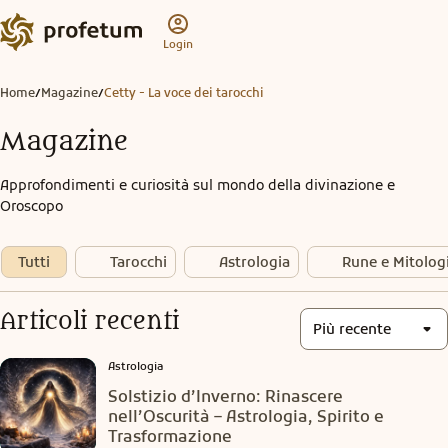
Login
Home
Magazine
Cetty - La voce dei tarocchi
/
/
Magazine
Approfondimenti e curiosità sul mondo della divinazione e
Oroscopo
Tutti
Tarocchi
Astrologia
Rune e Mitolog
Articoli recenti
Più recente
Astrologia
Solstizio d’Inverno: Rinascere
nell’Oscurità – Astrologia, Spirito e
Trasformazione