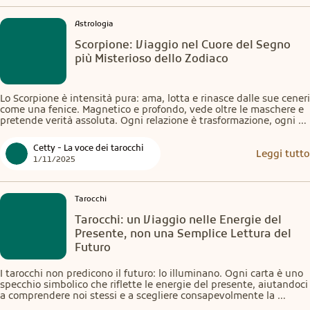
Astrologia
Scorpione: Viaggio nel Cuore del Segno
più Misterioso dello Zodiaco
Lo Scorpione è intensità pura: ama, lotta e rinasce dalle sue ceneri 
come una fenice. Magnetico e profondo, vede oltre le maschere e 
pretende verità assoluta. Ogni relazione è trasformazione, ogni 
emozione un rito. Non è per tutti: è per chi ha il coraggio di 
guardarsi dentro.
Cetty - La voce dei tarocchi
Leggi tutto
1/11/2025
Tarocchi
Tarocchi: un Viaggio nelle Energie del
Presente, non una Semplice Lettura del
Futuro
I tarocchi non predicono il futuro: lo illuminano. Ogni carta è uno 
specchio simbolico che riflette le energie del presente, aiutandoci 
a comprendere noi stessi e a scegliere consapevolmente la 
direzione da seguire. Non profezia, ma consapevolezza: il futuro si 