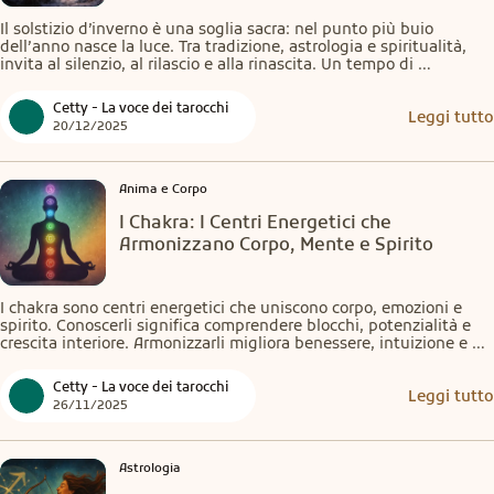
Il solstizio d’inverno è una soglia sacra: nel punto più buio 
dell’anno nasce la luce. Tra tradizione, astrologia e spiritualità, 
invita al silenzio, al rilascio e alla rinascita. Un tempo di 
introspezione per lasciare il vecchio e diventare architetti del 
nuovo ciclo.
Cetty - La voce dei tarocchi
Leggi tutto
20/12/2025
Anima e Corpo
I Chakra: I Centri Energetici che
Armonizzano Corpo, Mente e Spirito
I chakra sono centri energetici che uniscono corpo, emozioni e 
spirito. Conoscerli significa comprendere blocchi, potenzialità e 
crescita interiore. Armonizzarli migliora benessere, intuizione e 
relazioni. Integrati alla cartomanzia, rivelano energie nascoste e 
guidano verso consapevolezza, guarigione e trasformazione 
Cetty - La voce dei tarocchi
personale.
Leggi tutto
26/11/2025
Astrologia