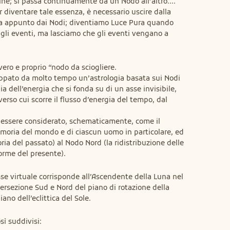
ne; si passa continuamente da un Nodo all’altro…. 
 diventare tale essenza, è necessario uscire dalla 
a appunto dai Nodi; diventiamo Luce Pura quando 
gli eventi, ma lasciamo che gli eventi vengano a 
 vero e proprio “nodo da sciogliere.

uppato da molto tempo un’astrologia basata sui Nodi 
ia dell’energia che si fonda su di un asse invisibile, 
erso cui scorre il flusso d’energia del tempo, dal 
essere considerato, schematicamente, come il 
oria del mondo e di ciascun uomo in particolare, ed 
a del passato) al Nodo Nord (la ridistribuzione delle 
orme del presente).
 virtuale corrisponde all’Ascendente della Luna nel 
tersezione Sud e Nord del piano di rotazione della 
iano dell’eclittica del Sole.
sì suddivisi: