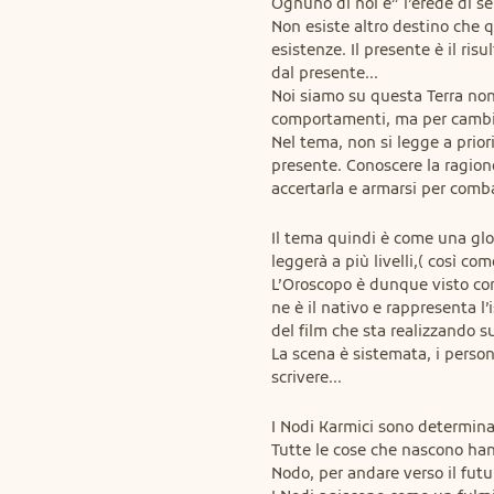
Ognuno di noi è” l’erede di se 
Non esiste altro destino che qu
esistenze. Il presente è il ris
dal presente...

Noi siamo su questa Terra non p
comportamenti, ma per cambiare
Nel tema, non si legge a priori
presente. Conoscere la ragione
accertarla e armarsi per comba
Il tema quindi è come una glob
leggerà a più livelli,( così come
L’Oroscopo è dunque visto com
ne è il nativo e rappresenta l’i
del film che sta realizzando su
La scena è sistemata, i person
scrivere...
I Nodi Karmici sono determinat
Tutte le cose che nascono hann
Nodo, per andare verso il futur