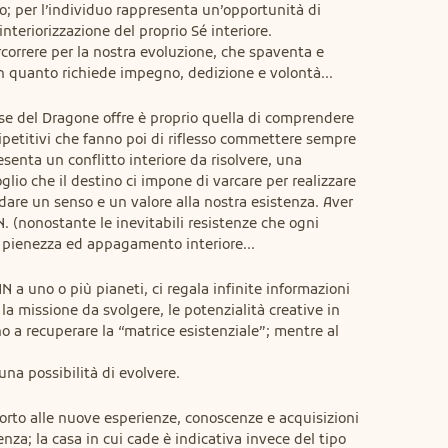
; per l’individuo rappresenta un’opportunità di 
interiorizzazione del proprio Sé interiore.

correre per la nostra evoluzione, che spaventa e 
 in quanto richiede impegno, dedizione e volontà...
se del Dragone offre è proprio quella di comprendere 
petitivi che fanno poi di riflesso commettere sempre 
resenta un conflitto interiore da risolvere, una 
glio che il destino ci impone di varcare per realizzare 
dare un senso e un valore alla nostra esistenza. Aver 
. (nonostante le inevitabili resistenze che ogni 
 pienezza ed appagamento interiore...
 a uno o più pianeti, ci regala infinite informazioni 
la missione da svolgere, le potenzialità creative in 
o a recuperare la “matrice esistenziale”; mentre al 
una possibilità di evolvere.
orto alle nuove esperienze, conoscenze e acquisizioni 
nza; la casa in cui cade è indicativa invece del tipo 