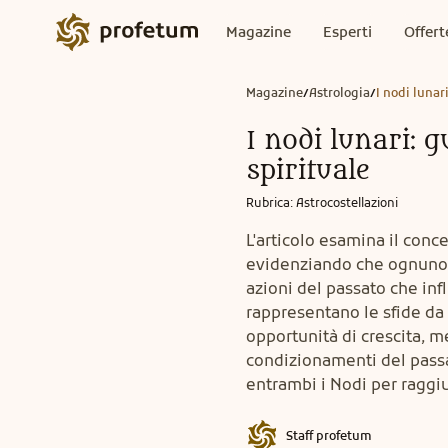
Magazine
Esperti
Offert
Magazine
Astrologia
I nodi lunar
/
/
I nodi lunari: g
spirituale
Rubrica
:
Astrocostellazioni
L'articolo esamina il conce
evidenziando che ognuno è 
azioni del passato che infl
rappresentano le sfide da 
opportunità di crescita, 
condizionamenti del passat
entrambi i Nodi per raggiu
Staff profetum