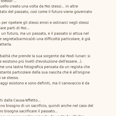
stesso”...

ello creato una volta da Noi stessi... in altre 
ultato del passato, così come il futuro viene governato 
er ripetere gli stessi errori e ostinarci negli stessi 
 parti di Noi...

 un futuro, ma un passato, e il passato si attua nel 
 segreta(karmica)di una difficoltà particolare, è già 
tterla.
alità che prende la sua sorgente dai Nodi lunari: si 
 esistono più livelli d’evoluzione dell’essere...). 
e una lastra fotografica pensata da un regista che 
stante particolare della sua nascita che è all’origine 
 se stesso.

aggi esistono e sono definiti, ma il canovaccio è da 
i dalla Causa/effetto...

o bisogno di un sacrificio, quindi anche nel caso del 
o bisogna sacrificare il passato...
