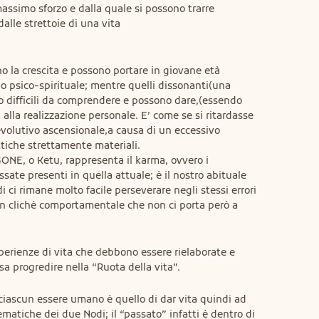
massimo sforzo e dalla quale si possono trarre 
alle strettoie di una vita

no la crescita e possono portare in giovane età 
io psico-spirituale; mentre quelli dissonanti(una 
 difficili da comprendere e possono dare,(essendo 
i alla realizzazione personale. E’ come se si ritardasse 
evolutivo ascensionale,a causa di un eccessivo 
iche strettamente materiali.

NE, o Ketu, rappresenta il karma, ovvero i 
sate presenti in quella attuale; è il nostro abituale 
 ci rimane molto facile perseverare negli stessi errori 
un clichè comportamentale che non ci porta però a 
perienze di vita che debbono essere rielaborate e 
a progredire nella “Ruota della vita”.
i ciascun essere umano è quello di dar vita quindi ad 
tematiche dei due Nodi; il “passato” infatti è dentro di 