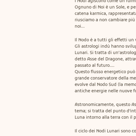
I Nodi agiscono come un fulmi
Ognuno di Noi è un Sole, e per
catena karmica, rappresentat
riusciamo a non cambiare più 
noi...
Il Nodo è a tutti gli effetti un
Gli astrologi indù hanno svil
Lunari. Si tratta di un’astrolog
detto Asse del Dragone, attrav
passato al futuro….

Questo flusso energetico può 
grande conservatore della mem
evolve dal Nodo Sud (la memori
antiche energie nelle nuove f
Astronomicamente, questo Asse
tema; si tratta del punto d’in
Luna intorno alla terra con il p
Il ciclo dei Nodi Lunari sono co