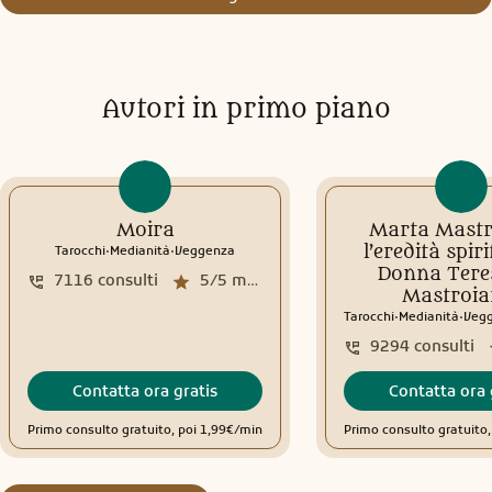
Autori in primo piano
Moira
Marta Mastr
.
.
l’eredità spiri
Tarocchi
Medianità
Veggenza
Donna Tere
7116
consulti
5/5
media recensioni
Mastroia
.
.
Tarocchi
Medianità
Veg
9294
consulti
Contatta ora gratis
Contatta ora 
Primo consulto gratuito, poi 1,99€/min
Primo consulto gratuito,