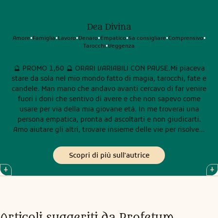
Dea Divina
Amore
Famiglia
Lavoro
Denaro
Empatico
Sa consigliare
Comprensivo
•
•
•
•
•
•
•
Tarocchi
Veggenza
•
🔮 PROMO 1,60 🔮 ORARI VARIABILI CON PAUSE.Mi piaceva
stare da sola nel mio mondo fatto di magia, tarocchi, fate e
candele. Man mano che andavo avanti cercavo di far venire
fuori i doni che sentivo di avere e che non sapevo come
usare per via della mia giovane età. In me troverai una
persona empatica, pronta ad ascoltarti e non giudicarti.
Amo aiutare gli altri, trovare insieme delle vie per risolvere
le situazioni ,ti prenderò per mano, non ti lascerò mai
sola/o. Chi si affida a me trova prima di tutto un’amica
Scopri di più sull'autrice
sincera, diretta che ti dira’ in ogni caso la verità per il tuo
bene. Per i miei consulti uso vari tipi di Tarocchi,Sibille e
svariati Oracoli, il pendolo e la sfera di cristallo. Ci tengo a
precisare che non rispondo a domande in generale, sulla
salute,sulla gravidanza,questioni legali e concorsi. Mi trovi
online tutti i giorni con comprensibili pause. I miei orari
Articoli suggeriti da Profetum