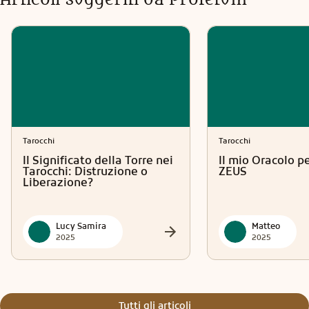
possono variare. Contattami con fiducia. Un abbraccio di
luce.
Tarocchi
Tarocchi
Il Significato della Torre nei
Il mio Oracolo p
Tarocchi: Distruzione o
ZEUS
Liberazione?
Lucy Samira
Matteo
2025
2025
Tutti gli articoli