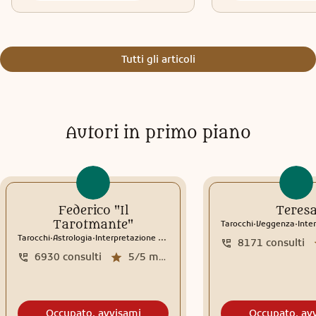
Tutti gli articoli
Autori in primo piano
Federico "Il
Teres
.
.
Tarotmante"
Tarocchi
Veggenza
Interp
.
.
Tarocchi
Astrologia
Interpretazione sogni
8171
consulti
6930
consulti
5/5
media recensioni
Occupato, avvisami
Occupato, av