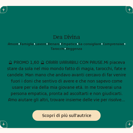
Dea Divina
Amore
Famiglia
Lavoro
Denaro
Empatico
Sa consigliare
Comprensivo
•
•
•
•
•
•
•
Tarocchi
Veggenza
•
🔮 PROMO 1,60 🔮 ORARI VARIABILI CON PAUSE.Mi piaceva
stare da sola nel mio mondo fatto di magia, tarocchi, fate e
candele. Man mano che andavo avanti cercavo di far venire
fuori i doni che sentivo di avere e che non sapevo come
usare per via della mia giovane età. In me troverai una
persona empatica, pronta ad ascoltarti e non giudicarti.
Amo aiutare gli altri, trovare insieme delle vie per risolvere
le situazioni ,ti prenderò per mano, non ti lascerò mai
sola/o. Chi si affida a me trova prima di tutto un’amica
Scopri di più sull'autrice
sincera, diretta che ti dira’ in ogni caso la verità per il tuo
bene. Per i miei consulti uso vari tipi di Tarocchi,Sibille e
svariati Oracoli, il pendolo e la sfera di cristallo. Ci tengo a