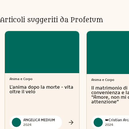
precisare che non rispondo a domande in generale, sulla
salute,sulla gravidanza,questioni legali e concorsi. Mi trovi
online tutti i giorni con comprensibili pause. I miei orari
Articoli suggeriti da Profetum
possono variare. Contattami con fiducia. Un abbraccio di
luce.
Anima e Corpo
Anima e Corpo
L'anima dopo la morte - vita
Il matrimonio di
oltre il velo
convenienza e la
“Amore, non mi 
attenzione”
ANGELICA MEDIUM
2024
2024