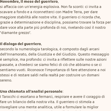
Novembre, il mese del guerriero
,

si affaccia con un'energia esplosiva. Non fa sconti: ci invita a 
scavare a fondo e a riconnetterci con Madre Terra, per dare 
maggiore stabilità alle nostre vite. Il guerriero ci ricorda che, 
grazie a determinazione e disciplina, possiamo trovare la forza per 
dare voce alla parte più profonda di noi, rivelando così il nostro 
"diamante grezzo".
Il dialogo del guerriero
,

secondo la numerologia tarologica, è composto dagli arcani 
dell'Innamorato, della Giustizia e del Giudizio. Questo messaggio 
è semplice, ma profondo: ci invita a riflettere sulle nostre azioni 
passate, a chiederci se siamo felici di ciò che abbiamo o se ci 
sentiamo vuoti. Riconosce l'importanza di fare attenzione a noi 
stessi e di restare saldi nella realtà per costruire un domani 
sereno.
Una chiamata all'analisi personale
:

I Tarocchi ci esortano a fermarci, respirare e avere il coraggio di 
fare un bilancio della nostra vita. Il guerriero ci stimola a 
risvegliare una mente analitica, utile a formulare la miglior 