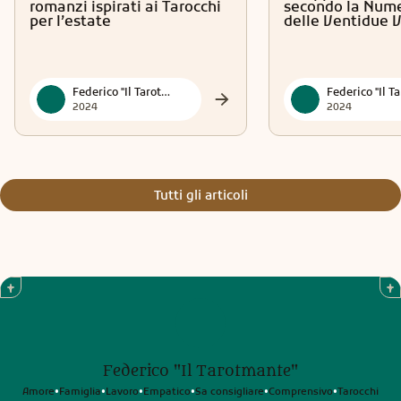
romanzi ispirati ai Tarocchi
secondo la Nume
per l’estate
delle Ventidue 
Federico "Il Tarotmante"
2024
2024
Tutti gli articoli
Federico "Il Tarotmante"
Amore
Famiglia
Lavoro
Empatico
Sa consigliare
Comprensivo
Tarocchi
•
•
•
•
•
•