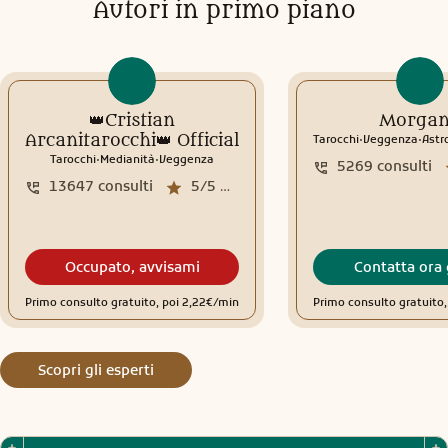
Autori in primo piano
👑Cristian
Morga
.
.
Arcanitarocchi👑 Official
Tarocchi
Veggenza
Astr
.
.
Tarocchi
Medianità
Veggenza
5269
consulti
13647
consulti
5/5
media recensioni
Occupato, avvisami
Contatta ora 
Primo consulto gratuito, poi 2,22€/min
Primo consulto gratuito
Scopri gli esperti