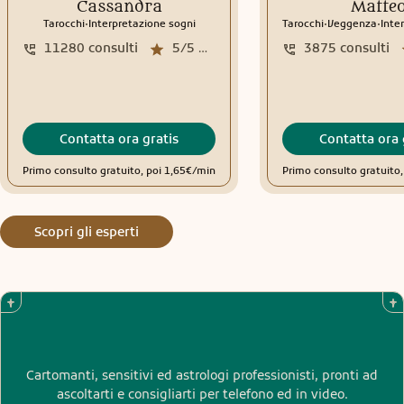
Cassandra
Matte
.
.
.
Tarocchi
Interpretazione sogni
Tarocchi
Veggenza
Interp
11280
consulti
5/5
media recensioni
3875
consulti
Contatta ora gratis
Contatta ora 
Primo consulto gratuito, poi 1,65€/min
Primo consulto gratuito,
Scopri gli esperti
Cartomanti, sensitivi ed astrologi professionisti, pronti ad
ascoltarti e consigliarti per telefono ed in video.