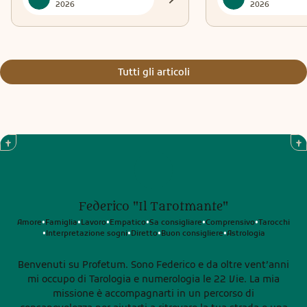
2026
2026
Tutti gli articoli
Federico "Il Tarotmante"
Amore
Famiglia
Lavoro
Empatico
Sa consigliare
Comprensivo
Tarocchi
•
•
•
•
•
•
Interpretazione sogni
Diretto
Buon consigliere
Astrologia
•
•
•
•
Benvenuti su Profetum. Sono Federico e da oltre vent’anni
mi occupo di Tarologia e numerologia le 22 Vie. La mia
missione è accompagnarti in un percorso di