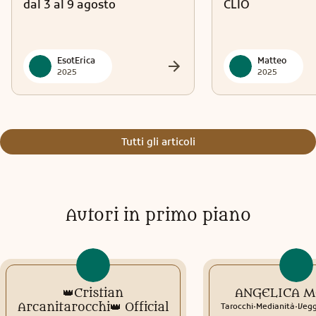
dal 3 al 9 agosto
CLIO
EsotErica
Matteo
2025
2025
Tutti gli articoli
Autori in primo piano
👑Cristian
ANGELICA 
.
.
Arcanitarocchi👑 Official
Tarocchi
Medianità
Veg