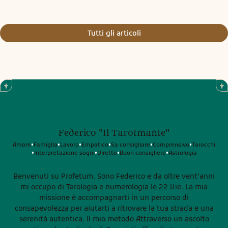
Tutti gli articoli
Federico "Il Tarotmante"
Amore
Famiglia
Lavoro
Empatico
Sa consigliare
Comprensivo
Tarocchi
•
•
•
•
•
•
Interpretazione sogni
Diretto
Buon consigliere
Astrologia
•
•
•
•
Benvenuti su Profetum. Sono Federico e da oltre vent’anni
mi occupo di Tarologia e numerologia le 22 Vie. La mia
missione è accompagnarti in un percorso di
consapevolezza per aiutarti a ritrovare la tua strada e una
serenità autentica. Il mio metodo Attraverso un ascolto