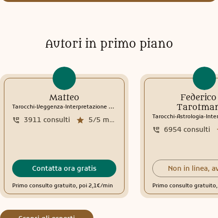
Autori in primo piano
Matteo
Federico 
.
.
Tarotman
Tarocchi
Veggenza
Interpretazione sogni
Rune
.
.
Tarocchi
Astrologia
Inter
3911
consulti
5/5
media recensioni
6954
consulti
Contatta ora gratis
Non in linea, a
Primo consulto gratuito, poi 2,1€/min
Primo consulto gratuito