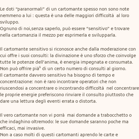
Le doti “paranormali” di un cartomante spesso non sono note 
nemmeno a lui : questa è una delle maggiori difficoltà  al loro 
sviluppo.

Ognuno di noi,senza saperlo, può essere “sensitivo” e trovare 
nella cartomanzia il mezzo per esprimerla e svilupparla.
Il cartomante sensitivo si riconosce anche dalla moderazione con 
cui offre i suoi consulti: la divinazione è uno sforzo che coinvolge 
tutte le potenze dell’anima, è energia impegnata e consumata. 
Non può offrire pià¹ di un certo numero di consulti al giorno.

Il cartomante davvero sensitivo ha bisogno di tempo e 
concentrazione: non è raro incontrare operatori che non 
riuscendosi a concentrare o incontrando difficoltà  nel concentrare 
le proprie energie preferiscono rinviare il consulto piuttosto che 
dare una lettura degli eventi errata o distorta.
Il vero cartomante non vi porrà  mai domande a trabocchetto o 
che indaghino oltremodo: le sue domande saranno poche ma 
efficaci, mai invasive.

Non a caso molti di questi cartomanti aprendo le carte e 