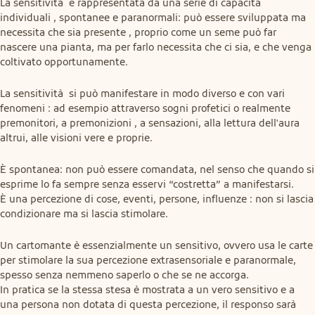
La sensitività  è rappresentata da una serie di capacità  
individuali , spontanee e paranormali: può essere sviluppata ma 
necessita che sia presente , proprio come un seme può far 
nascere una pianta, ma per farlo necessita che ci sia, e che venga 
coltivato opportunamente.
La sensitività  si può manifestare in modo diverso e con vari 
fenomeni : ad esempio attraverso sogni profetici o realmente 
premonitori, a premonizioni , a sensazioni, alla lettura dell'aura 
altrui, alle visioni vere e proprie.
È spontanea: non può essere comandata, nel senso che quando si 
esprime lo fa sempre senza esservi “costretta” a manifestarsi.

È una percezione di cose, eventi, persone, influenze : non si lascia 
condizionare ma si lascia stimolare.
Un cartomante è essenzialmente un sensitivo, ovvero usa le carte 
per stimolare la sua percezione extrasensoriale e paranormale, 
spesso senza nemmeno saperlo o che se ne accorga.

In pratica se la stessa stesa è mostrata a un vero sensitivo e a 
una persona non dotata di questa percezione, il responso sarà  