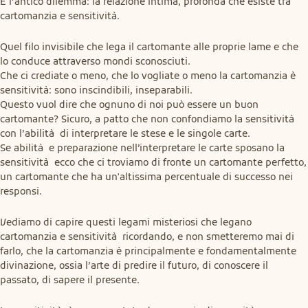
È l’antico dilemma: la relazione intima, profonda che esiste tra 
cartomanzia e sensitività.
Quel filo invisibile che lega il cartomante alle proprie lame e che 
lo conduce attraverso mondi sconosciuti.

Che ci crediate o meno, che lo vogliate o meno la cartomanzia è 
sensitività: sono inscindibili, inseparabili.

Questo vuol dire che ognuno di noi può essere un buon 
cartomante? Sicuro, a patto che non confondiamo la sensitività  
con l’abilità  di interpretare le stese e le singole carte.

Se abilità  e preparazione nell’interpretare le carte sposano la 
sensitività  ecco che ci troviamo di fronte un cartomante perfetto, 
un cartomante che ha un'altissima percentuale di successo nei 
responsi.
Vediamo di capire questi legami misteriosi che legano 
cartomanzia e sensitività  ricordando, e non smetteremo mai di 
farlo, che la cartomanzia è principalmente e fondamentalmente 
divinazione, ossia l’arte di predire il futuro, di conoscere il 
passato, di sapere il presente.