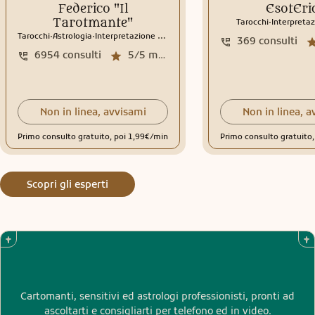
Federico "Il
EsotEri
.
Tarotmante"
Tarocchi
Interpretaz
.
.
Tarocchi
Astrologia
Interpretazione sogni
369
consulti
6954
consulti
5/5
media recensioni
Non in linea, avvisami
Non in linea, a
Primo consulto gratuito, poi 1,99€/min
Primo consulto gratuito
Scopri gli esperti
Cartomanti, sensitivi ed astrologi professionisti, pronti ad
ascoltarti e consigliarti per telefono ed in video.