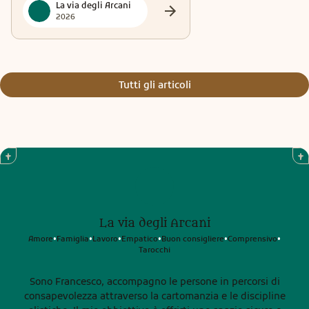
La via degli Arcani
2026
Tutti gli articoli
La via degli Arcani
Amore
Famiglia
Lavoro
Empatico
Buon consigliere
Comprensivo
•
•
•
•
•
•
Tarocchi
Sono Francesco, accompagno le persone in percorsi di
consapevolezza attraverso la cartomanzia e le discipline