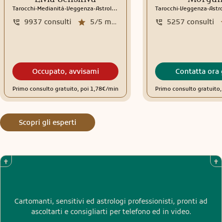
.
.
.
.
.
Tarocchi
Medianità
Veggenza
Astrologia
Interpretazione sogni
Tarocchi
Veggenza
Rune
Astr
9937
consulti
5/5
media recensioni
5257
consulti
Occupato, avvisami
Contatta ora 
Primo consulto gratuito, poi 1,78€/min
Primo consulto gratuito
Scopri gli esperti
Cartomanti, sensitivi ed astrologi professionisti, pronti ad
ascoltarti e consigliarti per telefono ed in video.