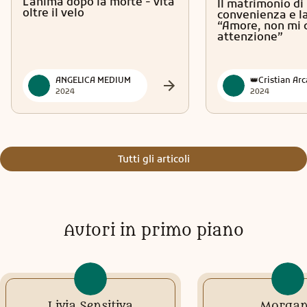
L'anima dopo la morte - vita
Il matrimonio di
oltre il velo
convenienza e la
“Amore, non mi 
attenzione”
ANGELICA MEDIUM
2024
2024
Tutti gli articoli
Autori in primo piano
Livia Sensitiva
Morga