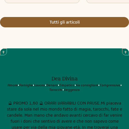
Tutti gli articoli
Dea Divina
Amore
Famiglia
Lavoro
Denaro
Empatico
Sa consigliare
Comprensivo
•
•
•
•
•
•
•
Tarocchi
Veggenza
•
🔮 PROMO 1,60 🔮 ORARI VARIABILI CON PAUSE.Mi piaceva
stare da sola nel mio mondo fatto di magia, tarocchi, fate e
candele. Man mano che andavo avanti cercavo di far venire
fuori i doni che sentivo di avere e che non sapevo come
usare per via della mia giovane età. In me troverai una