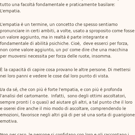
tutto una facoltà fondamentale e praticamente basilare: 
L'empatia.
L'empatia è un termine, un concetto che spesso sentiamo 
pronunciare in certi ambiti, a volte, usato a sproposito come fosse 
un valore aggiunto, ma in realtà è parte integrante e 
fondamentale di abilità psichiche. Cioè,  deve esserci per forza, 
non come valore aggiunto, un po' come dire che una macchina 
per muoversi necessita per forza delle ruote, insomma.
È la capacità di capire cosa provano le altre persone. Di mettersi 
nei loro panni e vedere le cose dal loro punto di vista.
Va da sé, che con più è forte l'empatia, e con più è profonda 
l'analisi del cartomante.  Infatti,  sono degli ottimi ascoltatori,  
sempre pronti ( o quasi) ad aiutare gli altri, a tal punto che il loro 
e oserei dire anche il mio modo di ascoltare, comprendendo le 
emozioni, favorisce negli altri già di per sé una sorta di guarigione 
emotiva.
Non per caso, le persone si confidano con loro e gli raccontano i 