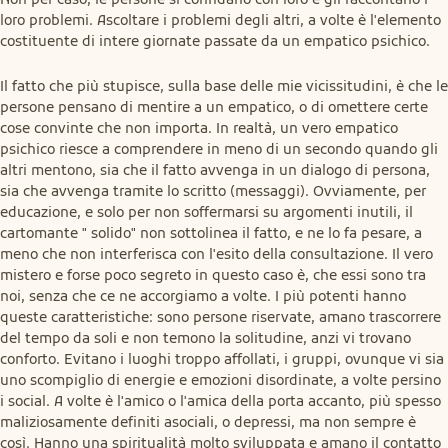
loro problemi. Ascoltare i problemi degli altri, a volte è l'elemento 
costituente di intere giornate passate da un empatico psichico.
Il fatto che più stupisce, sulla base delle mie vicissitudini, è che le 
persone pensano di mentire a un empatico, o di omettere certe 
cose convinte che non importa. In realtà, un vero empatico 
psichico riesce a comprendere in meno di un secondo quando gli 
altri mentono, sia che il fatto avvenga in un dialogo di persona, 
sia che avvenga tramite lo scritto (messaggi). Ovviamente, per 
educazione, e solo per non soffermarsi su argomenti inutili, il 
cartomante " solido" non sottolinea il fatto, e ne lo fa pesare, a 
meno che non interferisca con l'esito della consultazione. Il vero 
mistero e forse poco segreto in questo caso è, che essi sono tra 
noi, senza che ce ne accorgiamo a volte. I più potenti hanno 
queste caratteristiche: sono persone riservate, amano trascorrere 
del tempo da soli e non temono la solitudine, anzi vi trovano 
conforto. Evitano i luoghi troppo affollati, i gruppi, ovunque vi sia 
uno scompiglio di energie e emozioni disordinate, a volte persino 
i social. A volte è l'amico o l'amica della porta accanto, più spesso 
maliziosamente definiti asociali, o depressi, ma non sempre è 
così. Hanno una spiritualità molto sviluppata e amano il contatto 