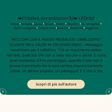
👑Cristian Arcanitarocchi👑 Official
Amore
Famiglia
Lavoro
Denaro
Diretto
Empatico
Sa consigliare
•
•
•
•
•
•
•
Buon consigliere
Comprensivo
Tarocchi
Medianità
Veggenza
•
•
•
•
🌟ECCOMI CON IL NUOVO MESSAGGIO CANALIZZATO!
SCUSATE MA IL CALDO MI STA SFIANCANDO... Messaggio
canalizzato per il collettivo. "C’è un movimento sottile
nell’aria, qualcosa che non si vede ma che si sente. È come
quel momento, a fine pomeriggio, quando il sole non è
ancora tramontato ma la luce cambia improvvisamente
colore: un attimo sospeso, un passaggio. È lì che si sta
aprendo un varco energetico per molti di voi. In questi
giorni, molti stanno percependo una sorta di “richiamo
Scopri di più sull'autore
interno”, un invito a fermarsi un momento e ascoltare. Non
è un caso. È come se l’universo stesse bussando piano, con
delicatezza, chiedendo attenzione. Alcuni di voi lo hanno
sentito mentre camminavano per strada, magari in una via
che percorrono ogni giorno, ma improvvisamente qualcosa