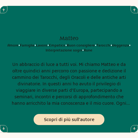
Matteo
Amore
Famiglia
Lavoro
Empatico
Buon consigliere
Tarocchi
Veggenza
•
•
•
•
•
•
•
Interpretazione sogni
Rune
•
Un abbraccio di luce a tutti voi. Mi chiamo Matteo e da
oltre quindici anni percorro con passione e dedizione il
cammino dei Tarocchi, degli Oracoli e delle antiche arti
divinatorie. In questi anni ho avuto il privilegio di
viaggiare in diverse parti d’Europa, partecipando a
seminari, incontri e percorsi di approfondimento che
hanno arricchito la mia conoscenza e il mio cuore. Ogni
viaggio mi ha lasciato un dono. In Messico ho incontrato il
Tarocco Messicano, un mazzo straordinario ispirato alle
Scopri di più sull'autore
antiche divinità azteche, ricco di energia, bellezza e
profondità simbolica. Oggi continuo il mio percorso
attraverso lo studio dei Tarocchi Giapponesi, custodi di