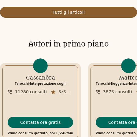
Tutti gli articoli
Autori in primo piano
Cassandra
Matte
.
.
.
Tarocchi
Interpretazione sogni
Tarocchi
Veggenza
Interp
11280
consulti
5/5
media recensioni
3875
consulti
Contatta ora gratis
Contatta ora 
Primo consulto gratuito, poi 1,65€/min
Primo consulto gratuito,