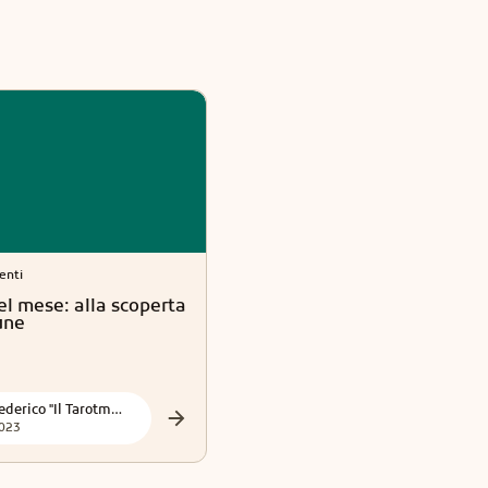
venti
Libri ed Eventi
 del mese: alla scoperta
San Valentino Arcangelo e
une
La Connessione Angelica
Federico "Il Tarotmante"
Magda
023
2023