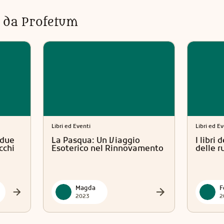
ti da Profetum
Libri ed Eventi
Libri ed E
 due
La Pasqua: Un Viaggio
I libri
cchi
Esoterico nel Rinnovamento
delle r
Magda
2023
2