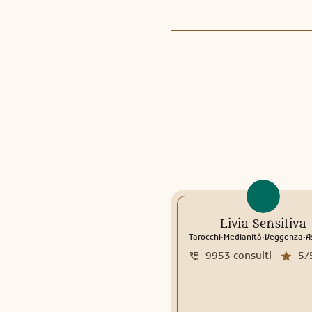
Livia Sensitiva
.
.
.
Tarocchi
Medianità
Veggenza
As
9953
consulti
5/