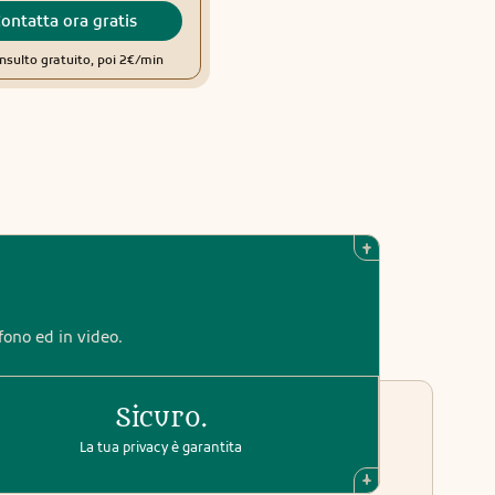
ontatta ora gratis
Contatta ora gratis
nsulto gratuito, poi 2€/min
Primo consulto gratuito, poi 1,98€/mi
efono ed in video.
Sicuro.
La tua privacy è garantita