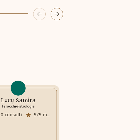
Lucy Samira
ANGELICA MEDIUM
.
.
.
.
sogni
Tarocchi
Astrologia
Tarocchi
Medianità
Veggenza
Interpretazione sogni
80
consulti
5/5
media recensioni
10068
consulti
5/5
m