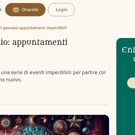
e
Oracolo
Login
di gennaio: appuntamenti imperdibili
aio: appuntamenti
Ent
na serie di eventi imperdibili per partire col
nno nuovo.