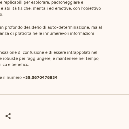
e replicabili per esplorare, padroneggiare e 
e abilità fisiche, mentali ed emotive, con l'obiettivo 
i.
un profondo desiderio di auto-determinazione, ma al 
za di praticità nelle innumerevoli informazioni 
sazione di confusione e di essere intrappolati nel 
 e robuste per raggiungere, e mantenere nel tempo, 
nico e benefico.
e il numero 
+39.0670476834