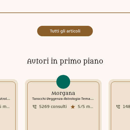
Tutti gli articoli
Autori in primo piano
Morgana
.
.
.
trologia
Interpretazione sogni
Tarocchi
Veggenza
Rune
Astrologia
Tema natale
Interpretazione 
5
media recensioni
5269
consulti
5/5
media recensioni
14