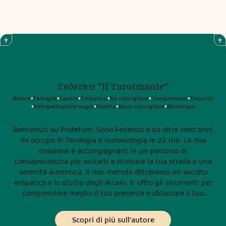
Federico "Il Tarotmante"
Amore
Famiglia
Lavoro
Empatico
Sa consigliare
Comprensivo
Tarocchi
•
•
•
•
•
•
Interpretazione sogni
Diretto
Buon consigliere
Astrologia
•
•
•
•
Benvenuti su Profetum. Sono Federico e da oltre vent’anni
mi occupo di Tarologia e numerologia le 22 Vie. La mia
missione è accompagnarti in un percorso di
consapevolezza per aiutarti a ritrovare la tua strada e una
serenità autentica. Il mio metodo Attraverso un ascolto
empatico e lo studio degli Arcani, ti offro gli strumenti per
comprendere meglio il tuo presente e sbloccare il tuo
potenziale. Il mio obiettivo è fornirti chiarezza e supporto
concreto per affrontare le sfide della vita con rinnovata
Scopri di più sull'autore
fiducia. Codice etico Per deontologia professionale, non