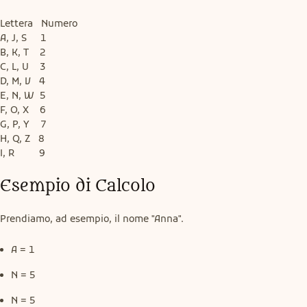
Lettera   Numero

A, J, S     1

B, K, T    2

C, L, U    3

D, M, V   4

E, N, W  5

F, O, X    6

G, P, Y    7

H, Q, Z   8

I, R         9
Esempio di Calcolo
Prendiamo, ad esempio, il nome "Anna".
A = 1
N = 5
N = 5