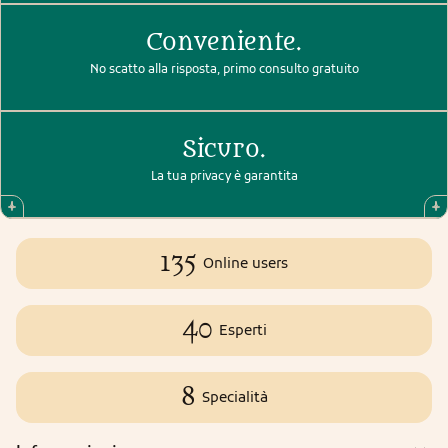
Conveniente.
No scatto alla risposta, primo consulto gratuito
Sicuro.
La tua privacy è garantita
135
Online users
40
Esperti
8
Specialità