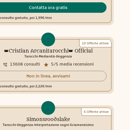
Contatta ora gratis
consulto gratuito, poi 1,99€/min
10 Offerte attive
👑Cristian Arcanitarocchi👑 Official
.
.
Tarocchi
Medianità
Veggenza
13608
consulti
5/5
media recensioni
Non in linea, avvisami
consulto gratuito, poi 2,22€/min
6 Offerte attive
Simonwoodslake
.
.
.
Tarocchi
Veggenza
Interpretazione sogni
Sciamanesimo