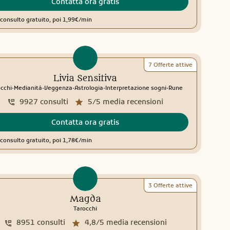
Contatta ora gratis
consulto gratuito, poi 1,99€/min
7 Offerte attive
Livia Sensitiva
.
.
.
.
.
cchi
Medianità
Veggenza
Astrologia
Interpretazione sogni
Rune
9927
consulti
5/5
media recensioni
Contatta ora gratis
consulto gratuito, poi 1,78€/min
3 Offerte attive
Magda
Tarocchi
8951
consulti
4,8/5
media recensioni