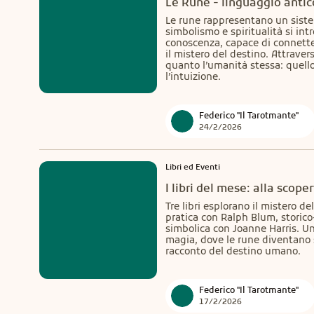
Le Rune - linguaggio antic
Le rune rappresentano un sistem
simbolismo e spiritualità si int
conoscenza, capace di connetter
il mistero del destino. Attravers
quanto l’umanità stessa: quello tr
l’intuizione.
Federico "Il Tarotmante"
24/2/2026
Libri ed Eventi
I libri del mese: alla scope
Tre libri esplorano il mistero de
pratica con Ralph Blum, storico
simbolica con Joanne Harris. Un 
magia, dove le rune diventano 
racconto del destino umano.
Federico "Il Tarotmante"
17/2/2026