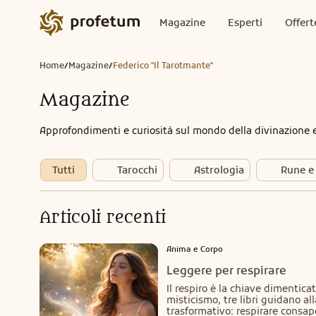
Magazine
Esperti
Offert
Home
Magazine
Federico "Il Tarotmante"
/
/
Magazine
Approfondimenti e curiosità sul mondo della divinazione 
Tutti
Tarocchi
Astrologia
Rune e
Articoli recenti
Anima e Corpo
Leggere per respirare
Il respiro è la chiave dimenticat
misticismo, tre libri guidano al
trasformativo: respirare consape