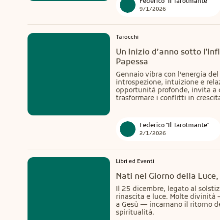
Federico "Il Tarotmante"
9/1/2026
Tarocchi
Un Inizio d’anno sotto l'In
Papessa
Gennaio vibra con l’energia del
introspezione, intuizione e relaz
opportunità profonde, invita a c
trasformare i conflitti in cresci
Federico "Il Tarotmante"
2/1/2026
Libri ed Eventi
Nati nel Giorno della Luce, 
Il 25 dicembre, legato al solsti
rinascita e luce. Molte divinità 
a Gesù — incarnano il ritorno de
spiritualità.