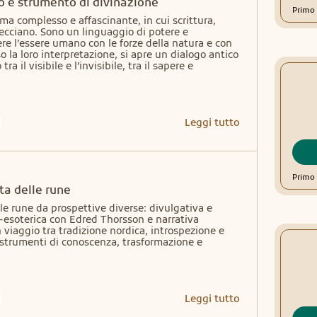
o e strumento di divinazione
Primo 
a complesso e affascinante, in cui scrittura, 
recciano. Sono un linguaggio di potere e 
e l’essere umano con le forze della natura e con 
o la loro interpretazione, si apre un dialogo antico 
a il visibile e l’invisibile, tra il sapere e 
Leggi tutto
Primo 
rta delle rune
lle rune da prospettive diverse: divulgativa e 
-esoterica con Edred Thorsson e narrativa 
viaggio tra tradizione nordica, introspezione e 
strumenti di conoscenza, trasformazione e 
Leggi tutto