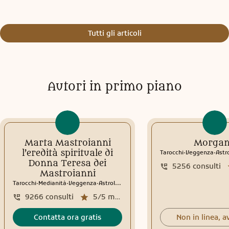
Tutti gli articoli
Autori in primo piano
Marta Mastroianni
Morga
.
.
l’eredità spirituale di
Tarocchi
Veggenza
Astr
Donna Teresa dei
5256
consulti
Mastroianni
.
.
.
Tarocchi
Medianità
Veggenza
Astrologia
Tema natale
Interpretazione sogni
9266
consulti
5/5
media recensioni
Contatta ora gratis
Non in linea, a