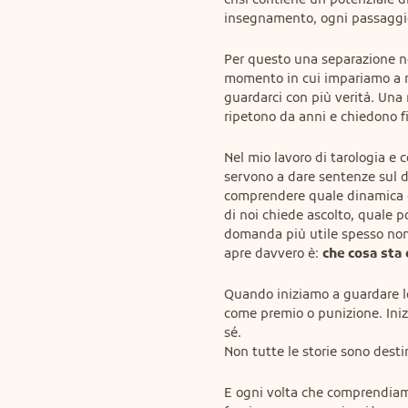
insegnamento, ogni passaggio 
Per questo una separazione no
momento in cui impariamo a rit
guardarci con più verità. Una 
ripetono da anni e chiedono f
Nel mio lavoro di tarologia e 
servono a dare sentenze sul de
comprendere quale dinamica è
di noi chiede ascolto, quale po
domanda più utile spesso non
apre davvero è: 
che cosa sta
Quando iniziamo a guardare le
come premio o punizione. Iniz
sé.

Non tutte le storie sono desti
E ogni volta che comprendiamo