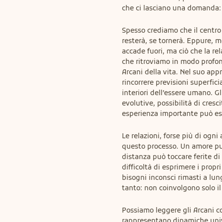
che ci lasciano una domanda: 
Spesso crediamo che il centro 
resterà, se tornerà. Eppure, m
accade fuori, ma ciò che la re
che ritroviamo in modo profon
Arcani della vita. Nel suo app
rincorrere previsioni superfic
interiori dell’essere umano. Gl
evolutive, possibilità di cresc
esperienza importante può es
Le relazioni, forse più di ogni
questo processo. Un amore può
distanza può toccare ferite di
difficoltà di esprimere i propr
bisogni inconsci rimasti a lun
tanto: non coinvolgono solo il
Possiamo leggere gli Arcani c
rappresentano dinamiche unive