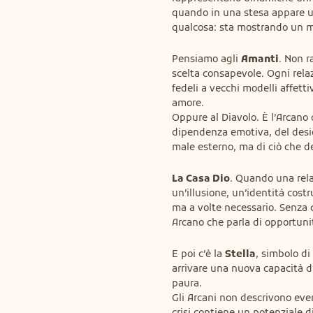
quando in una stesa appare 
qualcosa: sta mostrando un m
Pensiamo agli 
Amanti
. Non r
scelta consapevole. Ogni relaz
fedeli a vecchi modelli affett
amore.

Oppure al Diavolo. È l’Arcano 
dipendenza emotiva, del desid
male esterno, ma di ciò che de
La Casa Dio
. Quando una relaz
un’illusione, un’identità costr
ma a volte necessario. Senza 
Arcano che parla di opportuni
E poi c’è la 
Stella
, simbolo di
arrivare una nuova capacità d
paura.

Gli Arcani non descrivono event
crisi contiene un potenziale d