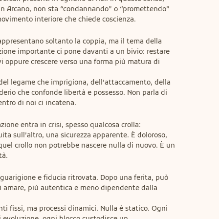
un Arcano, non sta “condannando” o “promettendo” 
ovimento interiore che chiede coscienza.
appresentano soltanto la coppia, ma il tema della 
ione importante ci pone davanti a un bivio: restare 
ivi oppure crescere verso una forma più matura di 
del legame che imprigiona, dell’attaccamento, della 
erio che confonde libertà e possesso. Non parla di 
ntro di noi ci incatena.
ione entra in crisi, spesso qualcosa crolla: 
uita sull’altro, una sicurezza apparente. È doloroso, 
quel crollo non potrebbe nascere nulla di nuovo. È un 
tà.
 guarigione e fiducia ritrovata. Dopo una ferita, può 
i amare, più autentica e meno dipendente dalla 
i fissi, ma processi dinamici. Nulla è statico. Ogni 
i evoluzione, ogni blocco custodisce un 