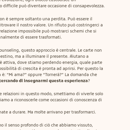
difficile può diventare occasione di consapevolezza.
n è sempre soltanto una perdita. Può essere il 
rovare il nostro valore. Un rifiuto può costringerci a 
relazione impossibile può mostrarci schemi che si 
inalmente di essere trasformati.
counseling, questo approccio è centrale. Le carte non 
stino, ma a illuminare il presente. Aiutano a 
 attiva, dove stiamo perdendo energia, quale parte 
ssibilità di crescita è pronta ad aprirsi. Per questo la 
 è: “Mi ama?” oppure “Tornerà?” La domanda che 
 cercando di insegnarmi questa esperienza
?
 relazioni in questo modo, smettiamo di viverle solo 
iamo a riconoscerle come occasioni di conoscenza di 
nate a durare. Ma molte arrivano per trasformarci.
 il senso profondo di ciò che abbiamo vissuto, 