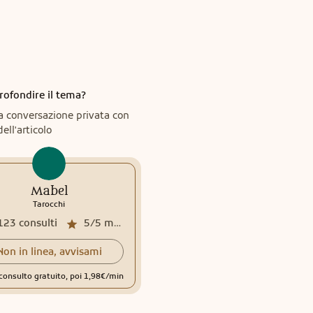
rofondire il tema?
a conversazione privata con
dell'articolo
Mabel
Tarocchi
123
consulti
5/5
media recensioni
Non in linea, avvisami
consulto gratuito, poi 1,98€/min