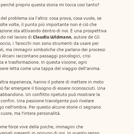
perché proprio questa storia mi tocca così tanto?
del problema sia l’altro: cosa prova, cosa vuole, se 
olte volte, il punto più importante non è ciò che 
lazione sta attivando dentro di noi. È una prospettiva 
do nel lavoro di 
Claudio Widmann
, autore de Gli 
roccio, i Tarocchi non sono strumenti da usare per 
iali, ma immagini simboliche che parlano dei processi 
i Arcani raccontano passaggi psicologici, crisi 
ita e trasformazione. In questa visione, ogni 
sere letta come una tappa del viaggio dell’anima.
 altra esperienza, hanno il potere di mettere in moto 
 far emergere il bisogno di essere riconosciuti. Una 
 abbandono. Un conflitto ripetuto può mostrare la 
i confini. Una passione travolgente può rivelare 
go nell’ombra. Per questo alcune storie ci segnano 
 cuore, ma l’intera personalità.
ome forze vive della psiche, immagini che 
rsali presenti in ognuno di noi. In questo senso, 