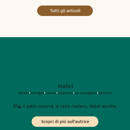
Tutti gli articoli
Mabel
Amore
Famiglia
Lavoro
Empatico
Sa consigliare
Tarocchi
•
•
•
•
•
🐱🔮 Il gatto osserva, le carte rivelano, Mabel ascolta.
Scopri di più sull'autrice