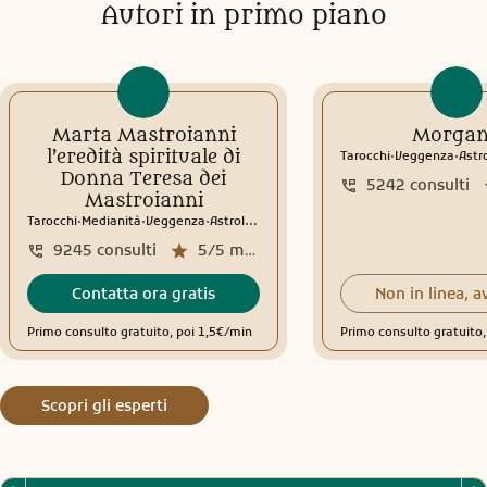
Autori in primo piano
Marta Mastroianni
Morga
.
.
l’eredità spirituale di
Tarocchi
Veggenza
Astr
Donna Teresa dei
5242
consulti
Mastroianni
.
.
.
Tarocchi
Medianità
Veggenza
Astrologia
Tema natale
Interpretazione sogni
9245
consulti
5/5
media recensioni
Contatta ora gratis
Non in linea, a
Primo consulto gratuito, poi 1,5€/min
Primo consulto gratuito
Scopri gli esperti