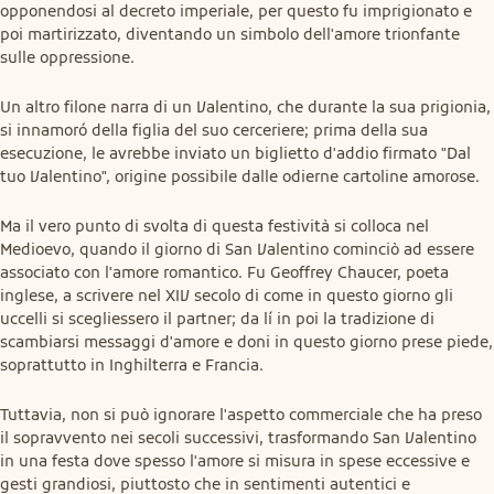
opponendosi al decreto imperiale, per questo fu imprigionato e 
poi martirizzato, diventando un simbolo dell'amore trionfante 
sulle oppressione.
Un altro filone narra di un Valentino, che durante la sua prigionia, 
si innamoró della figlia del suo cerceriere; prima della sua 
esecuzione, le avrebbe inviato un biglietto d'addio firmato "Dal 
tuo Valentino", origine possibile dalle odierne cartoline amorose.
Ma il vero punto di svolta di questa festività si colloca nel 
Medioevo, quando il giorno di San Valentino cominciò ad essere 
associato con l'amore romantico. Fu Geoffrey Chaucer, poeta 
inglese, a scrivere nel XIV secolo di come in questo giorno gli 
uccelli si scegliessero il partner; da lí in poi la tradizione di 
scambiarsi messaggi d'amore e doni in questo giorno prese piede, 
soprattutto in Inghilterra e Francia.
Tuttavia, non si può ignorare l'aspetto commerciale che ha preso 
il sopravvento nei secoli successivi, trasformando San Valentino 
in una festa dove spesso l'amore si misura in spese eccessive e 
gesti grandiosi, piuttosto che in sentimenti autentici e 