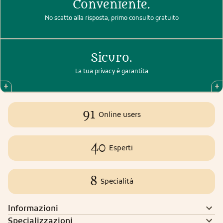
Conveniente.
No scatto alla risposta, primo consulto gratuito
Sicuro.
La tua privacy è garantita
91
Online users
40
Esperti
8
Specialità
Informazioni
Specializzazioni