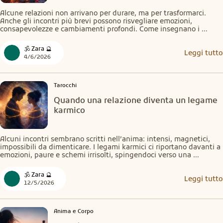
Alcune relazioni non arrivano per durare, ma per trasformarci. 
Anche gli incontri più brevi possono risvegliare emozioni, 
consapevolezze e cambiamenti profondi. Come insegnano i 
Tarocchi, certe persone entrano nella nostra vita per mostrarci 
una verità, una ferita da guarire o una nuova strada da percorrere.
🕉️ Zara 🔮
Leggi tutto
4/6/2026
Tarocchi
Quando una relazione diventa un legame
karmico
Alcuni incontri sembrano scritti nell’anima: intensi, magnetici, 
impossibili da dimenticare. I legami karmici ci riportano davanti a 
emozioni, paure e schemi irrisolti, spingendoci verso una 
profonda consapevolezza interiore. Non sempre durano per 
sempre, ma quasi sempre ci trasformano nel modo di amare.
🕉️ Zara 🔮
Leggi tutto
12/5/2026
Anima e Corpo