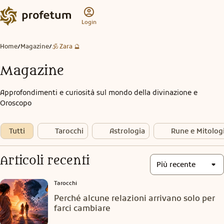
Login
Home
Magazine
🕉️ Zara 🔮
/
/
Magazine
Approfondimenti e curiosità sul mondo della divinazione e
Oroscopo
Tutti
Tarocchi
Astrologia
Rune e Mitolog
Articoli recenti
Più recente
Tarocchi
Perché alcune relazioni arrivano solo per
farci cambiare