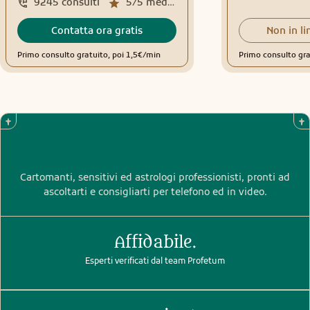
9245
consulti
5/5
media recensioni
Contatta ora gratis
Non in li
Primo consulto gratuito, poi 1,5€/min
Primo consulto gra
Cartomanti, sensitivi ed astrologi professionisti, pronti ad
ascoltarti e consigliarti per telefono ed in video.
Affidabile.
Esperti verificati dal team Profetum