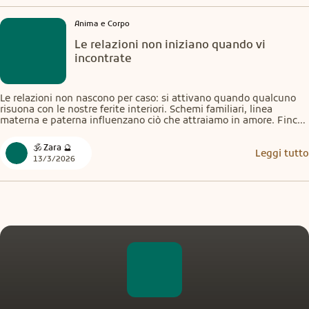
Anima e Corpo
Le relazioni non iniziano quando vi
incontrate
Le relazioni non nascono per caso: si attivano quando qualcuno 
risuona con le nostre ferite interiori. Schemi familiari, linea 
materna e paterna influenzano ciò che attraiamo in amore. Finché 
queste memorie non vengono riconosciute e sciolte, 
continueremo a ripetere le stesse dinamiche con volti diversi. 
🕉️ Zara 🔮
Cambiare è possibile.
Leggi tutto
13/3/2026