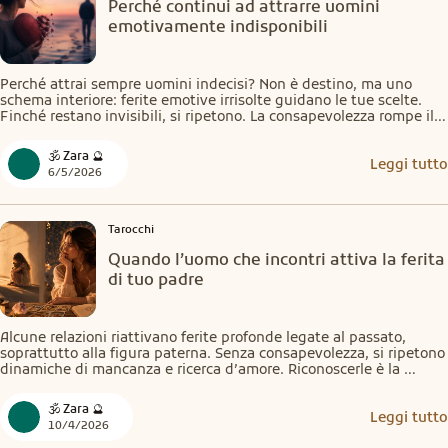
Perché continui ad attrarre uomini
emotivamente indisponibili
Perché attrai sempre uomini indecisi? Non è destino, ma uno 
schema interiore: ferite emotive irrisolte guidano le tue scelte. 
Finché restano invisibili, si ripetono. La consapevolezza rompe il 
ciclo, trasformando il modo di amare e le persone che incontri.
🕉️ Zara 🔮
Leggi tutto
6/5/2026
Tarocchi
Quando l’uomo che incontri attiva la ferita
di tuo padre
Alcune relazioni riattivano ferite profonde legate al passato, 
soprattutto alla figura paterna. Senza consapevolezza, si ripetono 
dinamiche di mancanza e ricerca d’amore. Riconoscerle è la 
chiave: smetti di cercare fuori ciò che nasce dentro e inizi a vivere 
relazioni più sane e autentiche.
🕉️ Zara 🔮
Leggi tutto
10/4/2026