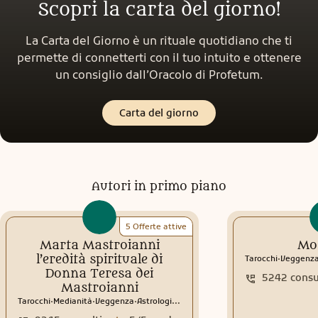
Scopri la carta del giorno!
La Carta del Giorno è un rituale quotidiano che ti
permette di connetterti con il tuo intuito e ottenere
un consiglio dall’Oracolo di Profetum.
Carta del giorno
Autori in primo piano
5 Offerte attive
Marta Mastroianni
Mo
.
l’eredità spirituale di
Tarocchi
Veggenz
Donna Teresa dei
5242
consu
Mastroianni
.
.
.
Tarocchi
Medianità
Veggenza
Astrologia
Tema natale
Interpretazione sogni