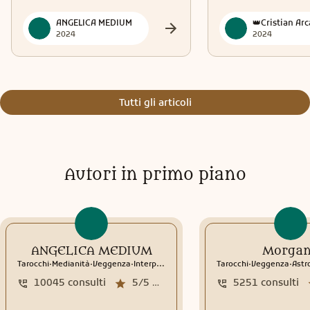
ANGELICA MEDIUM
2024
2024
Tutti gli articoli
Autori in primo piano
ANGELICA MEDIUM
Morga
.
.
.
.
.
Tarocchi
Medianità
Veggenza
Interpretazione sogni
Tarocchi
Sciamanesimo
Veggenza
Rune
Astr
10045
consulti
5/5
media recensioni
5251
consulti