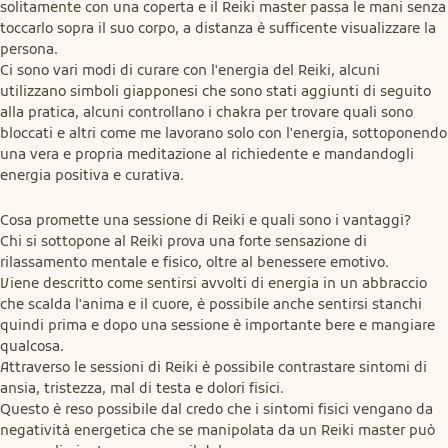
solitamente con una coperta e il Reiki master passa le mani senza 
toccarlo sopra il suo corpo, a distanza è sufficente visualizzare la 
persona.

Ci sono vari modi di curare con l'energia del Reiki, alcuni 
utilizzano simboli giapponesi che sono stati aggiunti di seguito 
alla pratica, alcuni controllano i chakra per trovare quali sono 
bloccati e altri come me lavorano solo con l'energia, sottoponendo 
una vera e propria meditazione al richiedente e mandandogli 
energia positiva e curativa.
Cosa promette una sessione di Reiki e quali sono i vantaggi?

Chi si sottopone al Reiki prova una forte sensazione di 
rilassamento mentale e fisico, oltre al benessere emotivo.

Viene descritto come sentirsi avvolti di energia in un abbraccio 
che scalda l'anima e il cuore, è possibile anche sentirsi stanchi 
quindi prima e dopo una sessione è importante bere e mangiare 
qualcosa.

Attraverso le sessioni di Reiki è possibile contrastare sintomi di 
ansia, tristezza, mal di testa e dolori fisici.

Questo è reso possibile dal credo che i sintomi fisici vengano da 
negatività energetica che se manipolata da un Reiki master può 