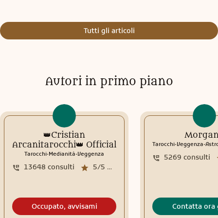
Tutti gli articoli
Autori in primo piano
👑Cristian
Morga
.
.
Arcanitarocchi👑 Official
Tarocchi
Veggenza
Astr
.
.
Tarocchi
Medianità
Veggenza
5269
consulti
13648
consulti
5/5
media recensioni
Occupato, avvisami
Contatta ora 