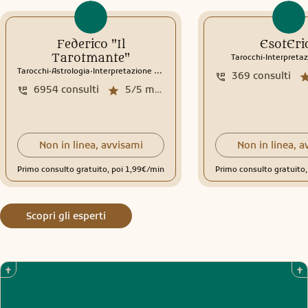
Federico "Il
EsotEri
.
Tarotmante"
Tarocchi
Interpretaz
.
.
Tarocchi
Astrologia
Interpretazione sogni
369
consulti
6954
consulti
5/5
media recensioni
Non in linea, avvisami
Non in linea, a
Primo consulto gratuito, poi 1,99€/min
Primo consulto gratuito
Scopri gli esperti