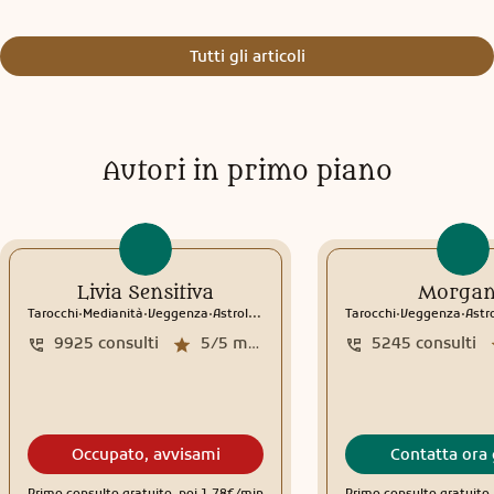
Tutti gli articoli
Autori in primo piano
Livia Sensitiva
Morga
.
.
.
.
.
Tarocchi
Medianità
Veggenza
Astrologia
Interpretazione sogni
Tarocchi
Veggenza
Rune
Astr
9925
consulti
5/5
media recensioni
5245
consulti
Occupato, avvisami
Contatta ora 
Primo consulto gratuito, poi 1,78€/min
Primo consulto gratuito