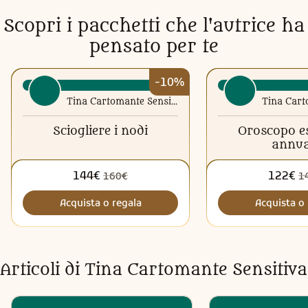
Scopri i pacchetti che l'autrice ha
pensato per te
-10%
Tina Cartomante Sensitiva
Sciogliere i nodi
Oroscopo e
annua
144€
122€
160€
1
Acquista o regala
Acquista o 
Articoli di
Tina Cartomante Sensitiva