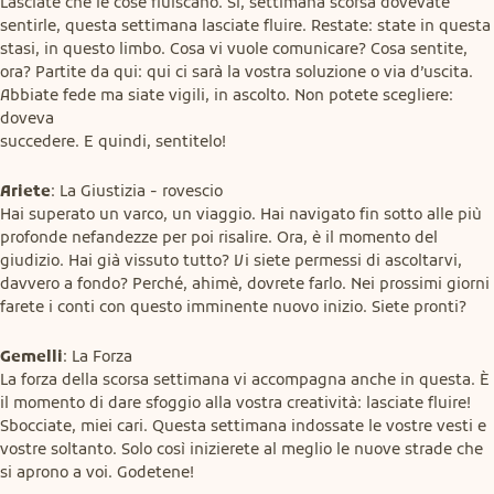
Lasciate che le cose fluiscano. Sì, settimana scorsa dovevate 
sentirle, questa settimana lasciate fluire. Restate: state in questa 
stasi, in questo limbo. Cosa vi vuole comunicare? Cosa sentite, 
ora? Partite da qui: qui ci sarà la vostra soluzione o via d’uscita. 
Abbiate fede ma siate vigili, in ascolto. Non potete scegliere: 
doveva

succedere. E quindi, sentitelo!
Ariete
: La Giustizia - rovescio

Hai superato un varco, un viaggio. Hai navigato fin sotto alle più 
profonde nefandezze per poi risalire. Ora, è il momento del 
giudizio. Hai già vissuto tutto? Vi siete permessi di ascoltarvi, 
davvero a fondo? Perché, ahimè, dovrete farlo. Nei prossimi giorni 
farete i conti con questo imminente nuovo inizio. Siete pronti?
Gemelli
: La Forza

La forza della scorsa settimana vi accompagna anche in questa. È 
il momento di dare sfoggio alla vostra creatività: lasciate fluire! 
Sbocciate, miei cari. Questa settimana indossate le vostre vesti e 
vostre soltanto. Solo così inizierete al meglio le nuove strade che 
si aprono a voi. Godetene!