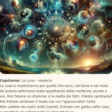
Capricorno
: La Luna - rovescio

Le cose si mostreranno per quelle che sono, nel bene e nel male. 
Se questa settimane state aspettando delle conferme, eccole a 
voi. Non fatene un dramma: è la realtà dei fatti. Potete cambiarla? 
No! Potete cambiare il modo con cui l’approcciate? Certo.

Non cadete nei vostri soliti tranelli. Entrate con garbo nelle cose, 
e aspettate di vedere tutte le sfaccettature.