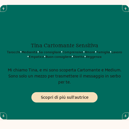
Tina Cartomante Sensitiva
Tarocchi
Medianità
Sa consigliare
Comprensivo
Amore
Famiglia
Lavoro
•
•
•
•
•
•
Empatico
Buon consigliere
Diretto
Veggenza
•
•
•
•
Mi chiamo Tina, e mi sono scoperta Cartomante e Medium.
Sono solo un mezzo per trasmettere il messaggio in serbo
per te.
Scopri di più sull'autrice