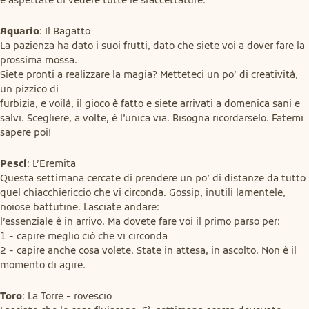
Aquario
: Il Bagatto

La pazienza ha dato i suoi frutti, dato che siete voi a dover fare la 
prossima mossa.

Siete pronti a realizzare la magia? Metteteci un po’ di creatività, 
un pizzico di

furbizia, e voilà, il gioco è fatto e siete arrivati a domenica sani e 
salvi. Scegliere, a volte, è l’unica via. Bisogna ricordarselo. Fatemi 
sapere poi!
Pesci
: L’Eremita

Questa settimana cercate di prendere un po’ di distanze da tutto 
quel chiacchiericcio che vi circonda. Gossip, inutili lamentele, 
noiose battutine. Lasciate andare:

l’essenziale è in arrivo. Ma dovete fare voi il primo parso per:

1 - capire meglio ciò che vi circonda

2 - capire anche cosa volete. State in attesa, in ascolto. Non è il 
momento di agire.
Toro
: La Torre - rovescio
