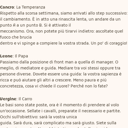
Cancro
: La Temperanza

Rispetto alla scorsa settimana, siamo arrivati allo step successivo: 
il cambiamento. È in atto una rinascita lenta, un andare da un 
punto A a un punto B. Si è attivato il

meccanismo. Ora, non potete più tirarvi indietro: ascoltate quel 
fuoco che brucia

dentro e vi spinge a compiere la vostra strada. Un po’ di coraggio!
Leone
: Il Papa

Passiamo dalla posizione di front man a quella di manager. O 
meglio, di mediatore e guida. Mediare tra voi stessi oppure tra 
persone diverse. Dovete essere una guida: la vostra sapienza è 
ricca e può aiutare gli altri a crescere. Meno paura e più 
concretezza, cosa vi chiede il cuore? Perché non lo fate?
Vergine
: Il Carro

Le basi sono state poste, ora è il momento di prendere al volo 
un’occasione. Sellate i cavalli, preparate il necessario e partite. 
Occhi sull’obiettivo: sarà la vostra unica

guida. Sarà dura, sarà complicato ma sarà giusto. Siete sulla 