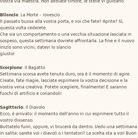
vostra via maestra. Non abbiate timore, le stelle vi guidano.
Bilancia
: La Morte - rovescio

Il passato bussa alla vostra porta, e voi che fate? Aprite? Sì, 
questa volta cederete.

Che sia un comportamento o una vecchia situazione lasciata in 
sospeso, questa settimana dovrete affrontarla. La fine e il nuovo 
inizio sono vicini, datevi lo slancio

giusto!
Scorpione
: Il Bagatto

Settimana scorsa avete tenuto duro, ora è il momento di agire. 
Create, fate magie, lasciate esprimere la vostra decisione e la 
vostra vena creativa. Potete scegliere, finalmente! E saranno 
fuochi di artificio e coriandoli!
Sagittario
: Il Diavolo

Ecco, è arrivato: il momento dell’anno in cui esprimere tutto il 
vostro dissenso.

Buttatelo fuori, oppure, vi brucerà da dentro. Vedo una settimana 
in salita: sarete voi i diavoli o i tentatori? La scelta sta a voi! Buon 