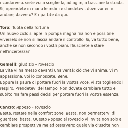
ricordarvelo: siete voi a sceglierla, ad agire, a tracciare la strada. 
Sì, riprendete in mano le redini e chiedetevi: dove vorrei m 
andare, davvero? E ripartite da qui.
Toro
: Ruota della fortuna

Un nuovo ciclo si apre in pompa magna ma non è possibile 
viverselo se non si lascia andare il controllo. Si, va tutto bene, 
anche se non secondo i vostri piani. Riuscirete a stare 
nell’incertezza?
Gemelli
: giudizio - rovescio

La vita vi ha messo davanti una verità: ciò che vi anima, vi m 
appassiona, voi lo conoscete. Bene.

Eppure la paura di portare fuori la vostra voce, vi sta togliendo il 
respiro. Prendetevi del tempo. Non dovete cambiare tutto e 
subito ma fare passi decisi per portare fuori la vostra essenza.
Cancro
: Appeso - rovescio

Basta, restare nella comfort zone. Basta, non permettervi di 
guardare, basta. Questo Appeso al rovescio vi invita non solo a 
cambiare prospettiva ma ad osservare: quale via d’uscita non 