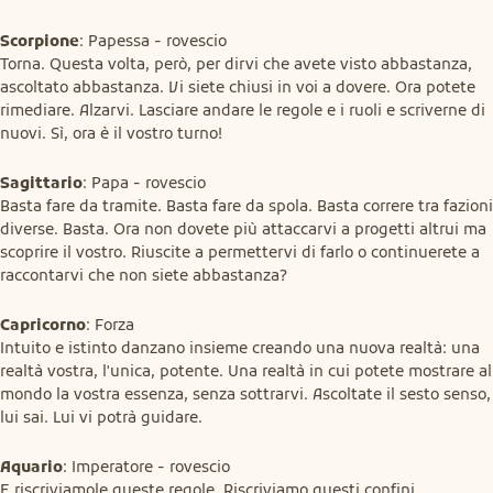
Scorpione
: Papessa - rovescio

Torna. Questa volta, però, per dirvi che avete visto abbastanza, 
ascoltato abbastanza. Vi siete chiusi in voi a dovere. Ora potete 
rimediare. Alzarvi. Lasciare andare le regole e i ruoli e scriverne di 
nuovi. Sì, ora è il vostro turno!
Sagittario
: Papa - rovescio

Basta fare da tramite. Basta fare da spola. Basta correre tra fazioni 
diverse. Basta. Ora non dovete più attaccarvi a progetti altrui ma 
scoprire il vostro. Riuscite a permettervi di farlo o continuerete a 
raccontarvi che non siete abbastanza?
Capricorno
: Forza

Intuito e istinto danzano insieme creando una nuova realtà: una 
realtà vostra, l'unica, potente. Una realtà in cui potete mostrare al 
mondo la vostra essenza, senza sottrarvi. Ascoltate il sesto senso, 
lui sai. Lui vi potrà guidare.
Aquario
: Imperatore - rovescio

E riscriviamole queste regole. Riscriviamo questi confini. 