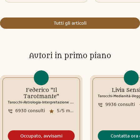
Tutti gli articoli
Autori in primo piano
Federico "Il
Livia Sens
.
.
Tarotmante"
Tarocchi
Medianità
Veg
.
.
Tarocchi
Astrologia
Interpretazione sogni
9936
consulti
6930
consulti
5/5
media recensioni
Occupato, avvisami
Contatta ora 