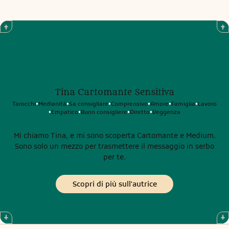
Tina Cartomante Sensitiva
Tarocchi
Medianità
Sa consigliare
Comprensivo
Amore
Famiglia
Lavoro
•
•
•
•
•
•
Empatico
Buon consigliere
Diretto
Veggenza
•
•
•
•
Mi chiamo Tina, e mi sono scoperta Cartomante e Medium.
Sono solo un mezzo per trasmettere il messaggio in serbo
per te.
Scopri di più sull'autrice