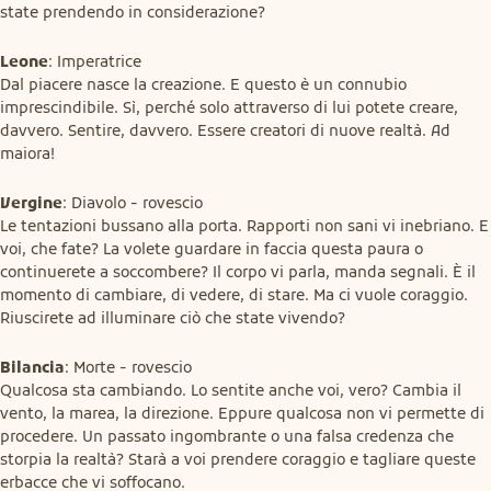
state prendendo in considerazione?
Leone
: Imperatrice

Dal piacere nasce la creazione. E questo è un connubio 
imprescindibile. Sì, perché solo attraverso di lui potete creare, 
davvero. Sentire, davvero. Essere creatori di nuove realtà. Ad 
maiora!
Vergine
: Diavolo - rovescio

Le tentazioni bussano alla porta. Rapporti non sani vi inebriano. E 
voi, che fate? La volete guardare in faccia questa paura o 
continuerete a soccombere? Il corpo vi parla, manda segnali. È il 
momento di cambiare, di vedere, di stare. Ma ci vuole coraggio. 
Riuscirete ad illuminare ciò che state vivendo?
Bilancia
: Morte - rovescio

Qualcosa sta cambiando. Lo sentite anche voi, vero? Cambia il 
vento, la marea, la direzione. Eppure qualcosa non vi permette di 
procedere. Un passato ingombrante o una falsa credenza che 
storpia la realtà? Starà a voi prendere coraggio e tagliare queste 
erbacce che vi soffocano.