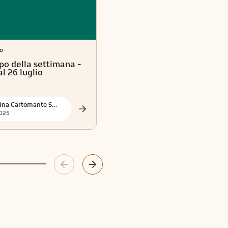
o
Esoterismo
po della settimana -
Oroscopo della settimana -
al 26 luglio
dal 13 al 19 luglio
Tina Cartomante Sensitiva
Tina Cartomante Sensitiva
025
2025