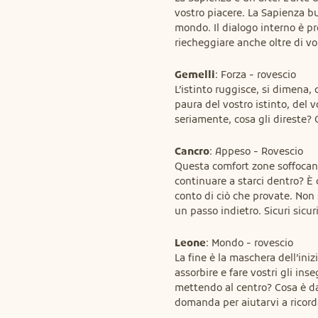
vostro piacere. La Sapienza bus
mondo. Il dialogo interno è pre
riecheggiare anche oltre di v
Gemelli
: Forza - rovescio

L’istinto ruggisce, si dimena, 
paura del vostro istinto, del v
seriamente, cosa gli direste? 
Cancro
: Appeso - Rovescio

Questa comfort zone soffocanti
continuare a starci dentro? È 
conto di ciò che provate. Non s
un passo indietro. Sicuri sicur
Leone
: Mondo - rovescio

La fine è la maschera dell’ini
assorbire e fare vostri gli in
mettendo al centro? Cosa è da
domanda per aiutarvi a ricord