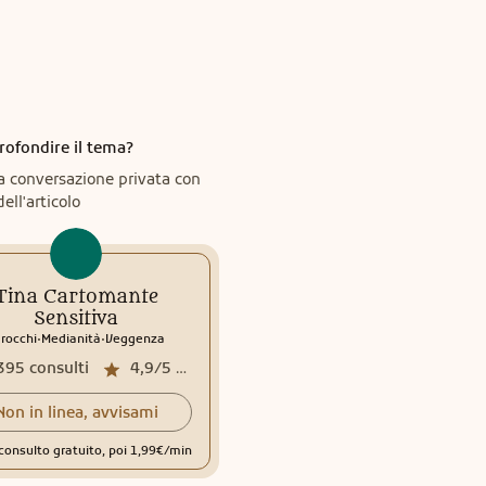
rofondire il tema?
a conversazione privata con
dell'articolo
Tina Cartomante
Sensitiva
.
.
rocchi
Medianità
Veggenza
395
consulti
4,9/5
media recensioni
Non in linea, avvisami
consulto gratuito, poi 1,99€/min