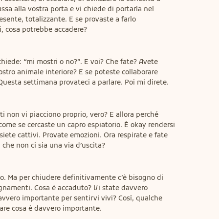
sa alla vostra porta e vi chiede di portarla nel 
sente, totalizzante. E se provaste a farlo 
oi, cosa potrebbe accadere?
chiede: “mi mostri o no?”. E voi? Che fate? Avete 
ostro animale interiore? E se poteste collaborare 
Questa settimana provateci a parlare. Poi mi direte.
 non vi piacciono proprio, vero? E allora perché 
come se cercaste un capro espiatorio. È okay rendersi 
iete cattivi. Provate emozioni. Ora respirate e fate 
i che non ci sia una via d’uscita?
zio. Ma per chiudere definitivamente c’è bisogno di 
segnamenti. Cosa è accaduto? Vi state davvero 
vvero importante per sentirvi vivi? Così, qualche 
are cosa è davvero importante.