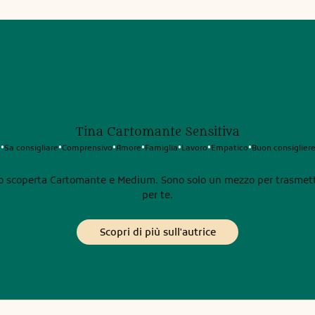
Tina Cartomante Sensitiva
à
Sa consigliare
Comprensivo
Amore
Famiglia
Lavoro
Empatico
Buon consiglier
•
•
•
•
•
•
•
o scoperta Cartomante e Medium. Sono solo un mezzo per trasmett
per te.
Scopri di più sull'autrice