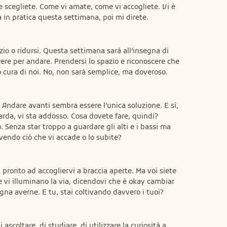
scegliete. Come vi amate, come vi accogliete. Vi è 
a in pratica questa settimana, poi mi direte.
zio o ridursi. Questa settimana sarà all’insegna di 
rere per andare. Prendersi lo spazio e riconoscere che 
o cura di noi. No, non sarà semplice, ma doveroso.
Andare avanti sembra essere l’unica soluzione. E sì, 
arda, vi sta addosso. Cosa dovete fare, quindi? 
Senza star troppo a guardare gli alti e i bassi ma 
vendo ciò che vi accade o lo subite?
ì, pronto ad accogliervi a braccia aperte. Ma voi siete 
e vi illuminano la via, dicendovi che è okay cambiar 
gna averne. E tu, stai coltivando davvero i tuoi?
 ascoltare, di studiare, di utilizzare la curiosità a 