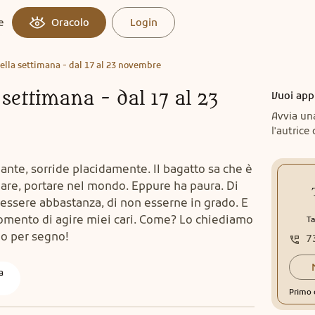
e
Oracolo
Login
ella settimana - dal 17 al 23 novembre
settimana - dal 17 al 23
Vuoi app
Avvia un
l'autrice 
lante, sorride placidamente. Il bagatto sa che è
iare, portare nel mondo. Eppure ha paura. Di
 essere abbastanza, di non esserne in grado. E
momento di agire miei cari. Come? Lo chiediamo
Ta
uno per segno!
7
a
Primo 