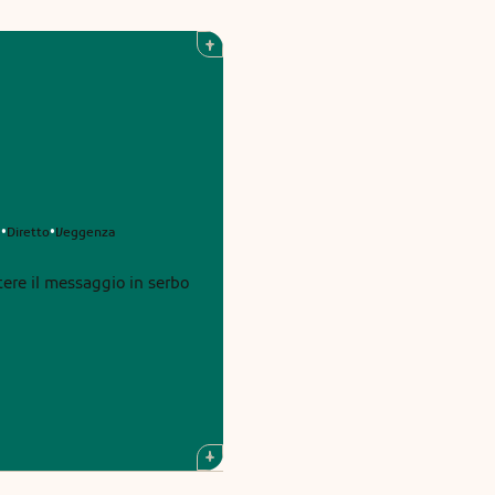
e
Diretto
Veggenza
•
•
ere il messaggio in serbo