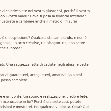
 vi chiede: siete nel vostro giusto? Sì, perché il vostro 
 i vostri valori? Dove si posa la bilancia interiore? 
uscirete a cambiare anche il metro di misura?
 o è un’esplosione? Qualcosa sta cambiando, e non è 
igenza, un atto creativo, un bisogno. No, non serve 
e che succede?


i. Una saggezza fatta di cadute negli abissi e vette 
arvi: guardatevi, accoglietevi, amatevi. Solo così 
o passo compiere.
he è un ponte: tra sogno e realizzazione, credo e fede. 
 riconoscete in lui? Perché ora siete così: potete 
cisioni e mostrarvi. Ma qualcosa vi blocca. Cosa? Qui 