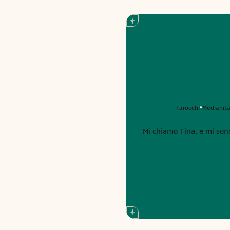
Tarocchi
Medianit
•
Mi chiamo Tina, e mi son