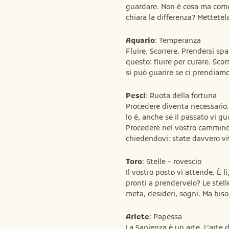
guardare. Non è cosa ma come 
chiara la differenza? Mettetel
Aquario
: Temperanza

Fluire. Scorrere. Prendersi spa
questo: fluire per curare. Scor
si può guarire se ci prendiam
Pesci
: Ruota della fortuna

Procedere diventa necessario. 
lo è, anche se il passato vi gu
Procedere nel vostro cammino. 
chiedendovi: state davvero vi
Toro
: Stelle - rovescio

Il vostro posto vi attende. È l
pronti a prendervelo? Le stell
meta, desideri, sogni. Ma biso
Ariete
: Papessa

La Sapienza è un arte. L’arte di