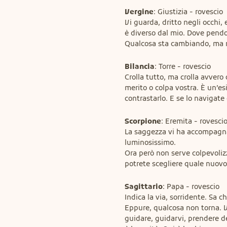
Vergine
: Giustizia - rovescio

Vi guarda, dritto negli occhi, e
è diverso dal mio. Dove pendono
Qualcosa sta cambiando, ma ri
Bilancia
: Torre - rovescio

Crolla tutto, ma crolla avvero
merito o colpa vostra. È un’es
contrastarlo. E se lo navigat
Scorpione
: Eremita - rovescio
La saggezza vi ha accompagnat
luminosissimo.

Ora però non serve colpevolizz
potrete scegliere quale nuov
Sagittario
: Papa - rovescio

Indica la via, sorridente. Sa c
Eppure, qualcosa non torna. Vi
guidare, guidarvi, prendere de