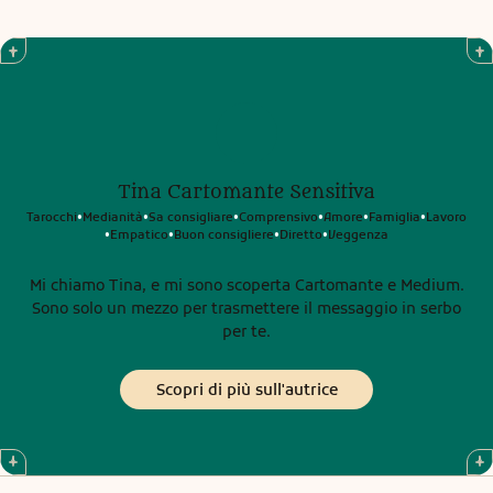
Tina Cartomante Sensitiva
Tarocchi
Medianità
Sa consigliare
Comprensivo
Amore
Famiglia
Lavoro
•
•
•
•
•
•
Empatico
Buon consigliere
Diretto
Veggenza
•
•
•
•
Mi chiamo Tina, e mi sono scoperta Cartomante e Medium.
Sono solo un mezzo per trasmettere il messaggio in serbo
per te.
Scopri di più sull'autrice