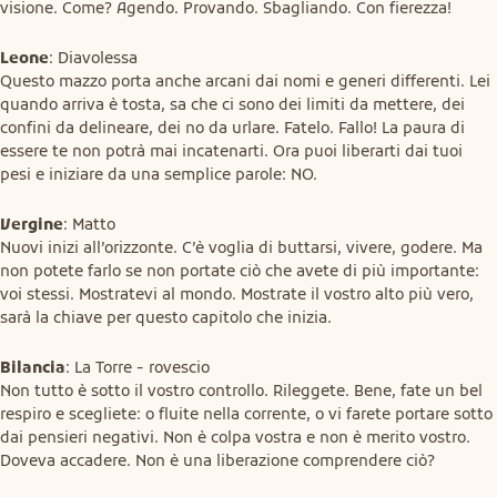
visione. Come? Agendo. Provando. Sbagliando. Con fierezza!
Leone
: Diavolessa

Questo mazzo porta anche arcani dai nomi e generi differenti. Lei 
quando arriva è tosta, sa che ci sono dei limiti da mettere, dei 
confini da delineare, dei no da urlare. Fatelo. Fallo! La paura di 
essere te non potrà mai incatenarti. Ora puoi liberarti dai tuoi 
pesi e iniziare da una semplice parole: NO.
Vergine
: Matto

Nuovi inizi all’orizzonte. C’è voglia di buttarsi, vivere, godere. Ma 
non potete farlo se non portate ciò che avete di più importante: 
voi stessi. Mostratevi al mondo. Mostrate il vostro alto più vero, 
sarà la chiave per questo capitolo che inizia.
Bilancia
: La Torre - rovescio

Non tutto è sotto il vostro controllo. Rileggete. Bene, fate un bel 
respiro e scegliete: o fluite nella corrente, o vi farete portare sotto 
dai pensieri negativi. Non è colpa vostra e non è merito vostro. 
Doveva accadere. Non è una liberazione comprendere ciò?