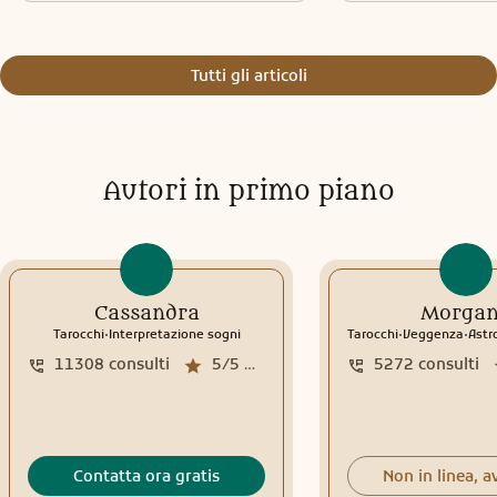
Tutti gli articoli
Autori in primo piano
Cassandra
Morga
.
.
.
Tarocchi
Interpretazione sogni
Tarocchi
Veggenza
Astr
11308
consulti
5/5
media recensioni
5272
consulti
Contatta ora gratis
Non in linea, a