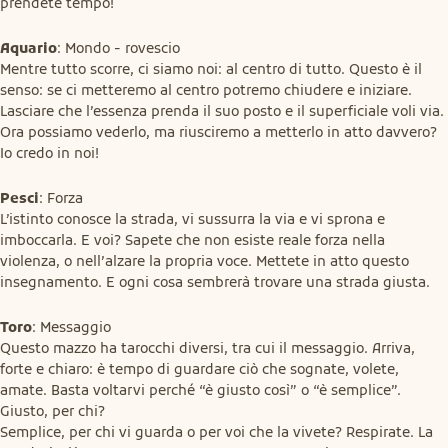
prendete tempo!
Aquario
: Mondo - rovescio

Mentre tutto scorre, ci siamo noi: al centro di tutto. Questo è il 
senso: se ci metteremo al centro potremo chiudere e iniziare. 
Lasciare che l’essenza prenda il suo posto e il superficiale voli via. 
Ora possiamo vederlo, ma riusciremo a metterlo in atto davvero? 
Io credo in noi!
Pesci
: Forza

L’istinto conosce la strada, vi sussurra la via e vi sprona e 
imboccarla. E voi? Sapete che non esiste reale forza nella 
violenza, o nell’alzare la propria voce. Mettete in atto questo 
insegnamento. E ogni cosa sembrerà trovare una strada giusta.
Toro
: Messaggio

Questo mazzo ha tarocchi diversi, tra cui il messaggio. Arriva, 
forte e chiaro: è tempo di guardare ciò che sognate, volete, 
amate. Basta voltarvi perché “è giusto così” o “è semplice”. 
Giusto, per chi?

Semplice, per chi vi guarda o per voi che la vivete? Respirate. La 