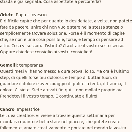
strada è già segnata. Cosa aspettate a percorrerla?
Ariete
: Papa - rovescio

È difficile capire che per quanto lo desideriate, a volte, non potete 
fare da pacere, unire chi non vuole stare nella stessa stanza o 
semplicemente trovare soluzione. Forse è il momento di capire 
che, se non è una cosa possibile, forse, è tempo di pensare ad 
altro. Cosa vi sussurra l’istinto? Ascoltate il vostro sesto senso. 
Oppure chiedete consiglio ai vostri consiglieri!
Gemelli
: temperanza

Questi mesi vi hanno messo a dura prova, lo so. Ma ora è l’ultimo 
step, di quelli forse più dolorosi: è tempo di buttar fuori, di 
guardare il dolore e aver coraggio di pulire la ferita, il trauma, il 
dolore. Ci siete. Siete arrivati fin qui… non mollate proprio ora. 
Prendetevi il vostro tempo. E continuate a fluire!
Cancro
: Imperatrice

Lei, dea creatrice, vi viene a trovare questa settimana per 
ricordarvi quanto è bello stare nel piacere, che potete creare 
follemente, amare creativamente e portare nel mondo la vostra 