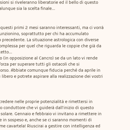
ioni si riveleranno liberatorie ed il bello di questo 
alunque sia la scelta finale...
 questi primi 2 mesi saranno interessanti, ma ci vorrà 
nzionino, soprattutto per chi ha accumulato 
 precedente. La situazione astrologica con diverse 
omplessa per quel che riguarda le coppie che già da 
tto...

 (in opposizione al Cancro) se da un lato vi rende 
 forza per superare tutti gli ostacoli che si 
orso. Abbiate comunque fiducia perché da aprile in 
ù libero e potrete aspirare alla realizzazione dei vostri 
credere nelle proprie potenzialità e rimettersi in 
lo conduttore che vi guiderà dall'inizio di questo 
solare. Gennaio e febbraio vi invitano a rimettere in 
e in sospeso e, anche se ci saranno momenti di 
e cavartela! Riuscirai a gestire con intelligenza ed 