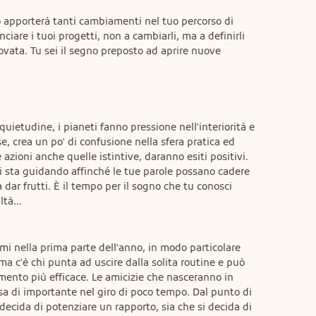
o apporterà tanti cambiamenti nel tuo percorso di 
anciare i tuoi progetti, non a cambiarli, ma a definirli 
vata. Tu sei il segno preposto ad aprire nuove 
quietudine, i pianeti fanno pressione nell'interiorità e 
se, crea un po' di confusione nella sfera pratica ed 
azioni anche quelle istintive, daranno esiti positivi. 
i sta guidando affinché le tue parole possano cadere 
a dar frutti. È il tempo per il sogno che tu conosci 
tà...
i nella prima parte dell'anno, in modo particolare 
ma c'è chi punta ad uscire dalla solita routine e può 
ento più efficace. Le amicizie che nasceranno in 
a di importante nel giro di poco tempo. Dal punto di 
decida di potenziare un rapporto, sia che si decida di 