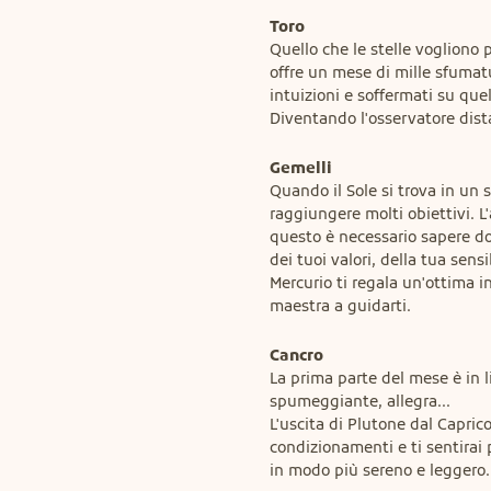
Toro
Quello che le stelle vogliono p
offre un mese di mille sfumatu
intuizioni e soffermati su quel
Diventando l'osservatore dista
Gemelli
Quando il Sole si trova in un se
raggiungere molti obiettivi. L
questo è necessario sapere do
dei tuoi valori, della tua sensi
Mercurio ti regala un'ottima i
maestra a guidarti.
Cancro
La prima parte del mese è in l
spumeggiante, allegra...

L'uscita di Plutone dal Caprico
condizionamenti e ti sentirai p
in modo più sereno e leggero.