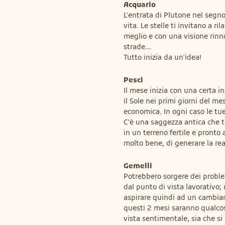
Acquario
L'entrata di Plutone nel segn
vita. Le stelle ti invitano a ril
meglio e con una visione rinno
strade...

Tutto inizia da un'idea!
Pesci
Il mese inizia con una certa in
il Sole nei primi giorni del me
economica. In ogni caso le tue 
C'è una saggezza antica che t
in un terreno fertile e pronto 
molto bene, di generare la real
Gemelli
Potrebbero sorgere dei problem
dal punto di vista lavorativo; 
aspirare quindi ad un cambiam
questi 2 mesi saranno qualcos
vista sentimentale, sia che si 