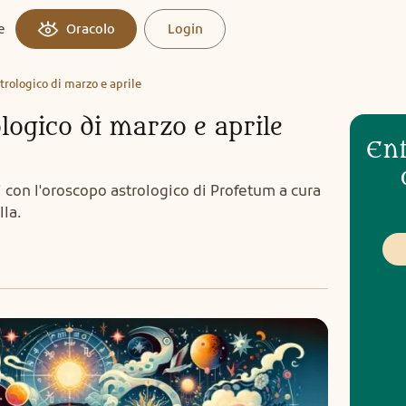
e
Oracolo
Login
rologico di marzo e aprile
logico di marzo e aprile
Ent
ri con l'oroscopo astrologico di Profetum a cura
lla.