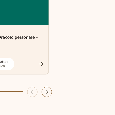
Tarocchi
Oracolo personale -
Taroscopo della settimana 
dal 27 al 2 agosto
atteo
EsotErica
024
2024