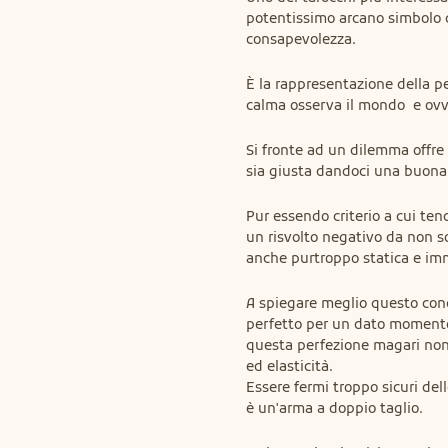
potentissimo arcano simbolo di
consapevolezza.
È la rappresentazione della p
calma osserva il mondo  e ov
Si fronte ad un dilemma offre 
sia giusta dandoci una buona
Pur essendo criterio a cui te
un risvolto negativo da non s
anche purtroppo statica e im
A spiegare meglio questo conc
perfetto per un dato momento,
questa perfezione magari non 
ed elasticità.

Essere fermi troppo sicuri del
è un'arma a doppio taglio.