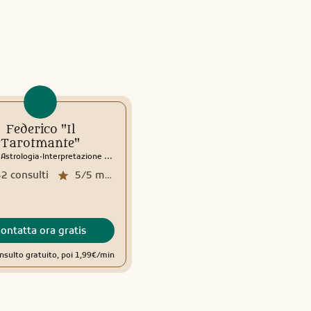
Federico "Il
Livia Sensitiva
.
.
.
Tarotmante"
Tarocchi
Medianità
Veggenza
Astrologia
.
.
Astrologia
Interpretazione sogni
9939
consulti
5/5
media recensioni
32
consulti
5/5
media recensioni
ontatta ora gratis
Contatta ora gratis
nsulto gratuito, poi 1,99€/min
Primo consulto gratuito, poi 1,78€/mi