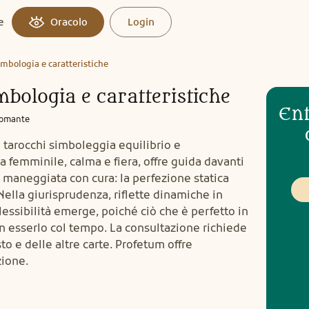
e
Oracolo
Login
simbologia e caratteristiche
imbologia e caratteristiche
Ent
tomante
ei tarocchi simboleggia equilibrio e
 femminile, calma e fiera, offre guida davanti
 maneggiata con cura: la perfezione statica
Nella giurisprudenza, riflette dinamiche in
flessibilità emerge, poiché ciò che è perfetto in
esserlo col tempo. La consultazione richiede
o e delle altre carte. Profetum offre
zione.