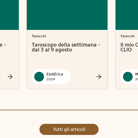
Tarocchi
Tarocchi
e -
Taroscopo della settimana -
Il mio 
dal 3 al 9 agosto
CLIO
EsotErica
M
2024
2
Tutti gli articoli