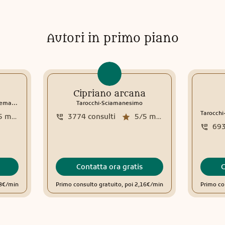
Autori in primo piano
Cipriano arcana
.
ma natale
Interpretazione sogni
Tarocchi
Sciamanesimo
Tarocchi
5
media recensioni
3774
consulti
5/5
media recensioni
69
Contatta ora gratis
C
98€/min
Primo consulto gratuito, poi 2,16€/min
Primo co