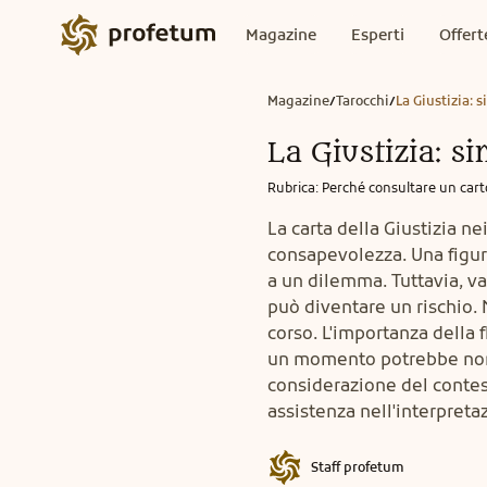
Magazine
Esperti
Offert
Magazine
Tarocchi
La Giustizia: 
/
/
La Giustizia: s
Rubrica
:
Perché consultare un car
La carta della Giustizia n
consapevolezza. Una figura
a un dilemma. Tuttavia, va
può diventare un rischio. 
corso. L'importanza della 
un momento potrebbe non 
considerazione del contest
assistenza nell'interpreta
Staff profetum