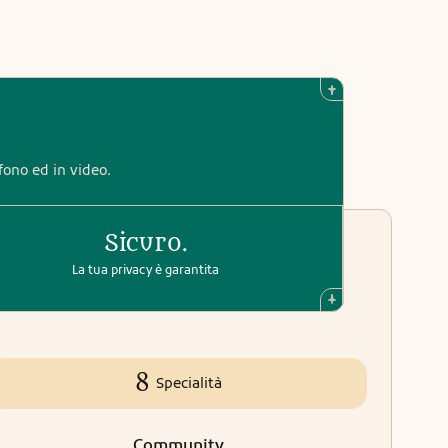
efono ed in video.
Sicuro.
La tua privacy è garantita
8
Specialità
Community