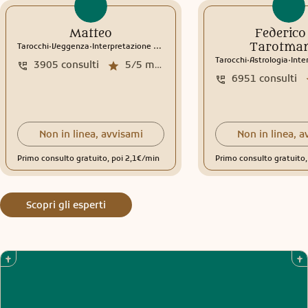
Matteo
Federico 
.
.
Tarotman
Tarocchi
Veggenza
Interpretazione sogni
Rune
.
.
Tarocchi
Astrologia
Inter
3905
consulti
5/5
media recensioni
6951
consulti
Non in linea, avvisami
Non in linea, a
Primo consulto gratuito, poi 2,1€/min
Primo consulto gratuito
Scopri gli esperti