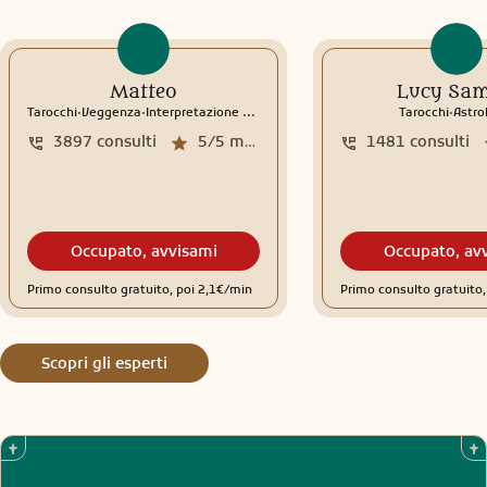
Matteo
Lucy Sam
.
.
.
Tarocchi
Veggenza
Interpretazione sogni
Rune
Tarocchi
Astro
3897
consulti
5/5
media recensioni
1481
consulti
Occupato, avvisami
Occupato, av
Primo consulto gratuito, poi 2,1€/min
Primo consulto gratuito
Scopri gli esperti