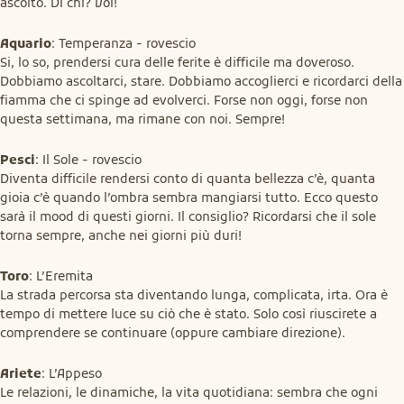
ascolto. DI chi? Voi!
Aquario
: Temperanza - rovescio

Si, lo so, prendersi cura delle ferite è difficile ma doveroso. 
Dobbiamo ascoltarci, stare. Dobbiamo accoglierci e ricordarci della 
fiamma che ci spinge ad evolverci. Forse non oggi, forse non 
questa settimana, ma rimane con noi. Sempre!
Pesci
: Il Sole - rovescio

Diventa difficile rendersi conto di quanta bellezza c’è, quanta 
gioia c’è quando l’ombra sembra mangiarsi tutto. Ecco questo 
sarà il mood di questi giorni. Il consiglio? Ricordarsi che il sole 
torna sempre, anche nei giorni più duri!
Toro
: L’Eremita

La strada percorsa sta diventando lunga, complicata, irta. Ora è 
tempo di mettere luce su ciò che è stato. Solo così riuscirete a 
comprendere se continuare (oppure cambiare direzione).
Ariete
: L’Appeso

Le relazioni, le dinamiche, la vita quotidiana: sembra che ogni 