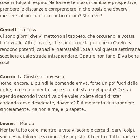
cosa vi tolga il respiro. Ma forse è tempo di cambiare prospettiva, 
prendere le distanze e comprendere in che posizione dovervi 
mettere: al loro fianco o contro di loro? Sta a voi!
Gemelli
: La Forza

Ci sono giorni che vi mettono al tappeto, che oscurano la vostra 
linfa vitale. Altri, invece, che sono come la pozione di Obelix: vi 
rendono potenti, capaci e inarrestabili. Sta a voi questa settimana 
scegliere quale strada intraprendere. Oppure non farlo. E va bene 
così!
Cancro
: La Giustizia - rovescio

Torna, ancora. E quindi la domanda arriva, forse un po’ fuori dalle 
righe, ma è il momento: siete sicuri di stare nel giusto? Di star 
agendo secondo i vostri valori e voleri? Siete sicuri di star 
andando dove desiderate, davvero? È il momento di rispondere 
sinceramente. Ma non a me, e lo sapete…
Leone
: Il Mondo

Mentre tutto corre, mentre la vita vi scorre e cerca di darvi colpi, 
voi inesorabilmente vi rimettete in pista. Al centro. Tutto parte e 