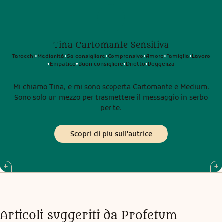
Tina Cartomante Sensitiva
Tarocchi
Medianità
Sa consigliare
Comprensivo
Amore
Famiglia
Lavoro
•
•
•
•
•
•
Empatico
Buon consigliere
Diretto
Veggenza
•
•
•
•
Mi chiamo Tina, e mi sono scoperta Cartomante e Medium.
Sono solo un mezzo per trasmettere il messaggio in serbo
per te.
Scopri di più sull'autrice
Articoli suggeriti da Profetum