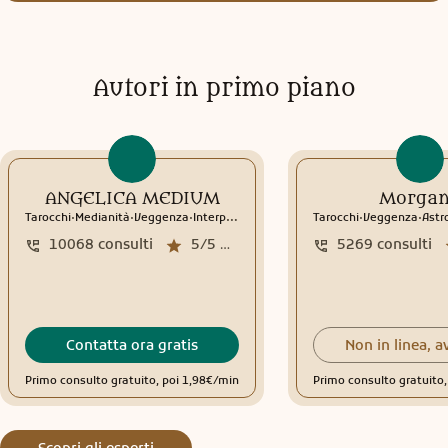
Autori in primo piano
ANGELICA MEDIUM
Morga
.
.
.
.
.
Tarocchi
Medianità
Veggenza
Interpretazione sogni
Tarocchi
Sciamanesimo
Veggenza
Rune
Astr
10068
consulti
5/5
media recensioni
5269
consulti
Contatta ora gratis
Non in linea, a
Primo consulto gratuito, poi 1,98€/min
Primo consulto gratuito
Scopri gli esperti