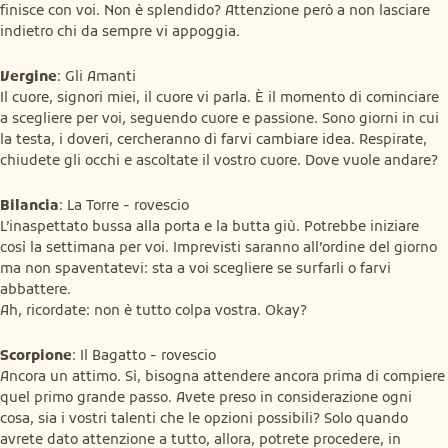
finisce con voi. Non è splendido? Attenzione però a non lasciare 
indietro chi da sempre vi appoggia.
Vergine
: Gli Amanti

Il cuore, signori miei, il cuore vi parla. È il momento di cominciare 
a scegliere per voi, seguendo cuore e passione. Sono giorni in cui 
la testa, i doveri, cercheranno di farvi cambiare idea. Respirate, 
chiudete gli occhi e ascoltate il vostro cuore. Dove vuole andare?
Bilancia
: La Torre - rovescio

L’inaspettato bussa alla porta e la butta giù. Potrebbe iniziare 
così la settimana per voi. Imprevisti saranno all’ordine del giorno 
ma non spaventatevi: sta a voi scegliere se surfarli o farvi 
abbattere.

Ah, ricordate: non è tutto colpa vostra. Okay?
Scorpione
: Il Bagatto - rovescio

Ancora un attimo. Sì, bisogna attendere ancora prima di compiere 
quel primo grande passo. Avete preso in considerazione ogni 
cosa, sia i vostri talenti che le opzioni possibili? Solo quando 
avrete dato attenzione a tutto, allora, potrete procedere, in
