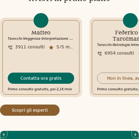
Matteo
Federico 
.
.
Tarotman
Tarocchi
Veggenza
Interpretazione sogni
Rune
.
.
Tarocchi
Astrologia
Inter
3911
consulti
5/5
media recensioni
6954
consulti
Contatta ora gratis
Non in linea, a
Primo consulto gratuito, poi 2,1€/min
Primo consulto gratuito
Scopri gli esperti