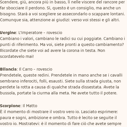
Scendere, giù, ancora più in basso, lì nelle viscere del rancore per 
far sbocciare il perdono. Sì, questo è un consiglio, ma anche un 
bisogno. Starà a voi scegliere se assecondarlo o scappare lontani. 
Comunque sia, attenzione ai giudizi: verso voi stessi e gli altri.
Vergine
: L’Imperatore - rovescio

Cambiano i valori, cambiano le radici su cui poggiate. Cambiano i 
punti di riferimento. Ma voi, siete pronti a questo cambiamento? 
Ricordate che siete voi ad avere la corona in testa. Non 
scordatevelo mai!
Bilancia
: Il Carro - rovescio

Prendetele, queste redini. Prendetele in mano anche se i cavalli 
sembrano inferociti, folli, esausti. Siete sulla strada giusta, non 
perdete la rotta a causa di qualche strada dissestata. Avete la 
bussola, portate la ciurma alla meta. Ne avete tutto il potere.
Scorpione
: Il Matto

È il momento di mostrare il vostro vero io. Lasciato esprimere: 
paura e sogni, ambizione e ombra. Tutto è lecito se seguite il 
vostro io. Mostratevi: è il momento di fare ciò che avete sempre 