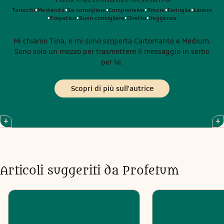
Tarocchi
Medianità
Sa consigliare
Comprensivo
Amore
Famiglia
Lavoro
•
•
•
•
•
•
Empatico
Buon consigliere
Diretto
Veggenza
•
•
•
•
Mi chiamo Tina, e mi sono scoperta Cartomante e Medium.
Sono solo un mezzo per trasmettere il messaggio in serbo
per te.
Scopri di più sull'autrice
Articoli suggeriti da Profetum