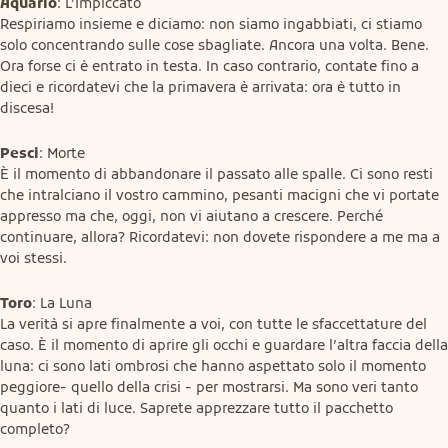
Aquario
: L’Impiccato

Respiriamo insieme e diciamo: non siamo ingabbiati, ci stiamo 
solo concentrando sulle cose sbagliate. Ancora una volta. Bene. 
Ora forse ci è entrato in testa. In caso contrario, contate fino a 
dieci e ricordatevi che la primavera è arrivata: ora è tutto in 
discesa!
Pesci
: Morte

È il momento di abbandonare il passato alle spalle. Ci sono resti 
che intralciano il vostro cammino, pesanti macigni che vi portate 
appresso ma che, oggi, non vi aiutano a crescere. Perché 
continuare, allora? Ricordatevi: non dovete rispondere a me ma a 
voi stessi.
Toro
: La Luna

La verità si apre finalmente a voi, con tutte le sfaccettature del 
caso. È il momento di aprire gli occhi e guardare l’altra faccia della 
luna: ci sono lati ombrosi che hanno aspettato solo il momento 
peggiore- quello della crisi - per mostrarsi. Ma sono veri tanto 
quanto i lati di luce. Saprete apprezzare tutto il pacchetto 
completo?