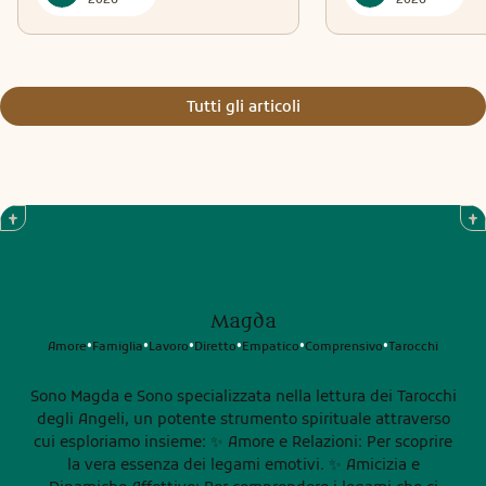
Tutti gli articoli
Magda
Amore
Famiglia
Lavoro
Diretto
Empatico
Comprensivo
Tarocchi
•
•
•
•
•
•
Sono Magda e Sono specializzata nella lettura dei Tarocchi
degli Angeli, un potente strumento spirituale attraverso
cui esploriamo insieme: ✨ Amore e Relazioni: Per scoprire
la vera essenza dei legami emotivi. ✨ Amicizia e