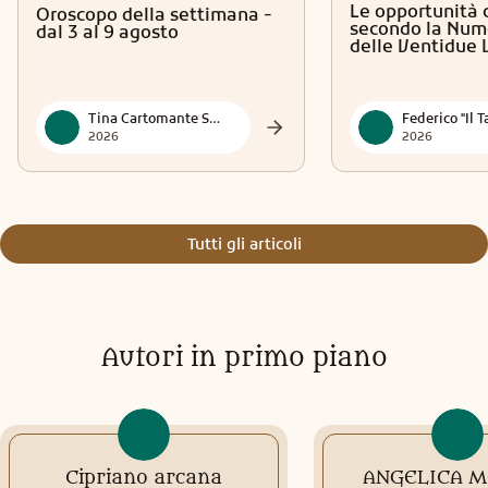
Le opportunità 
Oroscopo della settimana -
vita. 💫 Lettura dello Scopo della Vita: Un viaggio per
secondo la Num
dal 3 al 9 agosto
comprendere la tua direzione spirituale. 💫 Lettura delle
delle Ventidue 
Vite Passate: Per illuminare e sanare le dinamiche e i
blocchi del presente.
Tina Cartomante Sensitiva
2026
2026
Tutti gli articoli
Autori in primo piano
Cipriano arcana
ANGELICA 