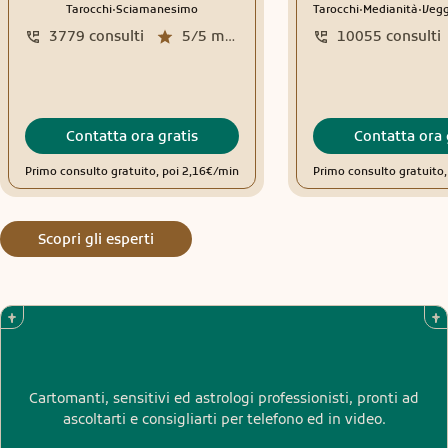
.
.
.
Tarocchi
Sciamanesimo
Tarocchi
Medianità
Veg
3779
consulti
5/5
media recensioni
10055
consulti
Contatta ora gratis
Contatta ora 
Primo consulto gratuito, poi 2,16€/min
Primo consulto gratuito
Scopri gli esperti
Cartomanti, sensitivi ed astrologi professionisti, pronti ad
ascoltarti e consigliarti per telefono ed in video.