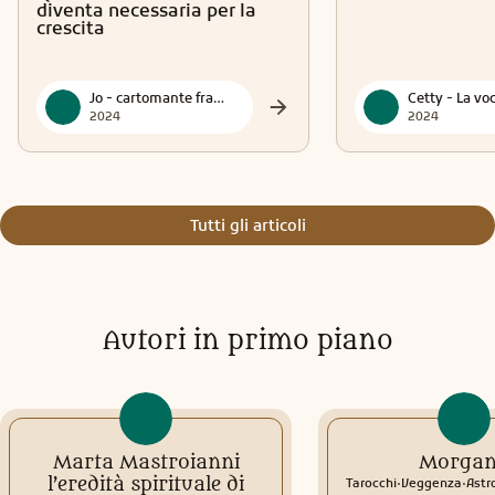
diventa necessaria per la
crescita
Jo - cartomante francese
2024
2024
Tutti gli articoli
Autori in primo piano
Marta Mastroianni
Morga
.
.
l’eredità spirituale di
Tarocchi
Veggenza
Astr