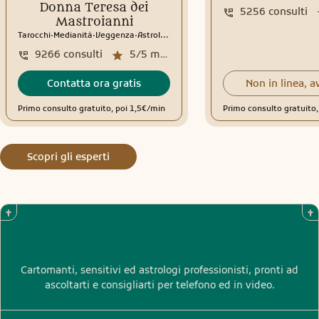
Donna Teresa dei
5256
consulti
Mastroianni
.
.
.
Tarocchi
Medianità
Veggenza
Astrologia
Tema natale
Interpretazione sogni
9266
consulti
5/5
media recensioni
Contatta ora gratis
Non in linea, a
Primo consulto gratuito, poi 1,5€/min
Primo consulto gratuito
Scopri gli esperti
Cartomanti, sensitivi ed astrologi professionisti, pronti ad
ascoltarti e consigliarti per telefono ed in video.