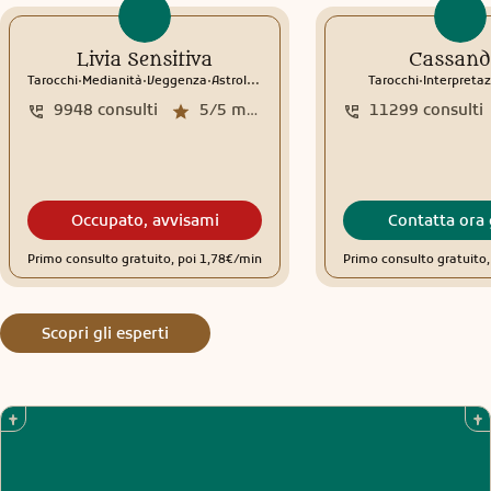
Livia Sensitiva
Cassand
.
.
.
.
Tarocchi
Medianità
Veggenza
Astrologia
Interpretazione sogni
Tarocchi
Rune
Interpretaz
9948
consulti
5/5
media recensioni
11299
consulti
Occupato, avvisami
Contatta ora 
Primo consulto gratuito, poi 1,78€/min
Primo consulto gratuito
Scopri gli esperti