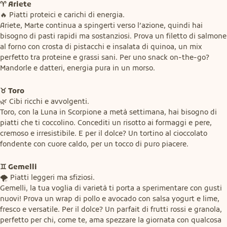
♈ Ariete
🔥 Piatti proteici e carichi di energia.

Ariete, Marte continua a spingerti verso l’azione, quindi hai 
bisogno di pasti rapidi ma sostanziosi. Prova un filetto di salmone 
al forno con crosta di pistacchi e insalata di quinoa, un mix 
perfetto tra proteine e grassi sani. Per uno snack on-the-go? 
Mandorle e datteri, energia pura in un morso.
♉ Toro
🌿 Cibi ricchi e avvolgenti.

Toro, con la Luna in Scorpione a metà settimana, hai bisogno di 
piatti che ti coccolino. Concediti un risotto ai formaggi e pere, 
cremoso e irresistibile. E per il dolce? Un tortino al cioccolato 
fondente con cuore caldo, per un tocco di puro piacere.
♊ Gemelli
🌪️ Piatti leggeri ma sfiziosi.

Gemelli, la tua voglia di varietà ti porta a sperimentare con gusti 
nuovi! Prova un wrap di pollo e avocado con salsa yogurt e lime, 
fresco e versatile. Per il dolce? Un parfait di frutti rossi e granola, 
perfetto per chi, come te, ama spezzare la giornata con qualcosa 