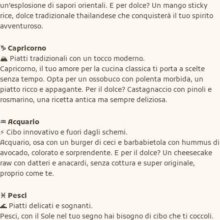
un’esplosione di sapori orientali. E per dolce? Un mango sticky 
rice, dolce tradizionale thailandese che conquisterà il tuo spirito 
avventuroso.
♑ Capricorno
🏔️ Piatti tradizionali con un tocco moderno.

Capricorno, il tuo amore per la cucina classica ti porta a scelte 
senza tempo. Opta per un ossobuco con polenta morbida, un 
piatto ricco e appagante. Per il dolce? Castagnaccio con pinoli e 
rosmarino, una ricetta antica ma sempre deliziosa.
♒ Acquario
⚡ Cibo innovativo e fuori dagli schemi.

Acquario, osa con un burger di ceci e barbabietola con hummus di 
avocado, colorato e sorprendente. E per il dolce? Un cheesecake 
raw con datteri e anacardi, senza cottura e super originale, 
proprio come te.
♓ Pesci
🌊 Piatti delicati e sognanti.

Pesci, con il Sole nel tuo segno hai bisogno di cibo che ti coccoli. 