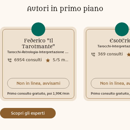
Autori in primo piano
Federico "Il
EsotEri
.
Tarotmante"
Tarocchi
Interpretaz
.
.
Tarocchi
Astrologia
Interpretazione sogni
369
consulti
6954
consulti
5/5
media recensioni
Non in linea, avvisami
Non in linea, a
Primo consulto gratuito, poi 1,99€/min
Primo consulto gratuito
Scopri gli esperti