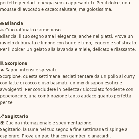
perfetto per darti energia senza appesantirti. Per il dolce, una 
mousse di avocado e cacao: salutare, ma golosissima.
♎ Bilancia
⚖️ Cibo raffinato e armonioso.

Bilancia, il tuo segno ama l’eleganza, anche nei piatti. Prova un 
raviolo di burrata e limone con burro e timo, leggero e sofisticato. 
Per il dolce? Un gelato alla lavanda e miele, delicato e rilassante.
♏ Scorpione
🔥 Sapori intensi e speziati.

Scorpione, questa settimana lasciati tentare da un pollo al curry 
con latte di cocco e riso basmati, un mix di sapori esotici e 
avvolgenti. Per concludere in bellezza? Cioccolato fondente con 
peperoncino, una combinazione tanto audace quanto perfetta 
per te.
♐ Sagittario
🌍 Cucina internazionale e sperimentazione.

Sagittario, la Luna nel tuo segno a fine settimana ti spinge a 
esplorare. Prova un pad thai con gamberi e anacardi, 