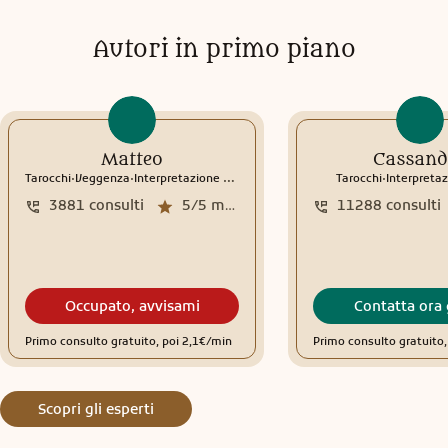
Autori in primo piano
Matteo
Cassand
.
.
.
Tarocchi
Veggenza
Interpretazione sogni
Rune
Tarocchi
Interpretaz
3881
consulti
5/5
media recensioni
11288
consulti
Occupato, avvisami
Contatta ora 
Primo consulto gratuito, poi 2,1€/min
Primo consulto gratuito
Scopri gli esperti