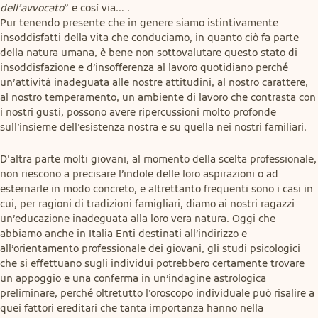
dell’avvocato
” e così via… .

Pur tenendo presente che in genere siamo istintivamente 
insoddisfatti della vita che conduciamo, in quanto ciò fa parte 
della natura umana, è bene non sottovalutare questo stato di 
insoddisfazione e d’insofferenza al lavoro quotidiano perché 
un’attività inadeguata alle nostre attitudini, al nostro carattere, 
al nostro temperamento, un ambiente di lavoro che contrasta con 
i nostri gusti, possono avere ripercussioni molto profonde 
sull’insieme dell’esistenza nostra e su quella nei nostri familiari.
D’altra parte molti giovani, al momento della scelta professionale, 
non riescono a precisare l’indole delle loro aspirazioni o ad 
esternarle in modo concreto, e altrettanto frequenti sono i casi in 
cui, per ragioni di tradizioni famigliari, diamo ai nostri ragazzi 
un’educazione inadeguata alla loro vera natura. Oggi che 
abbiamo anche in Italia Enti destinati all’indirizzo e 
all’orientamento professionale dei giovani, gli studi psicologici 
che si effettuano sugli individui potrebbero certamente trovare 
un appoggio e una conferma in un’indagine astrologica 
preliminare, perché oltretutto l’oroscopo individuale può risalire a 
quei fattori ereditari che tanta importanza hanno nella 