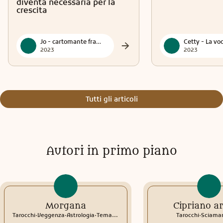
diventa necessaria per la
crescita
Jo - cartomante francese
2023
2023
Tutti gli articoli
Autori in primo piano
Morgana
Cipriano a
.
.
.
.
Tarocchi
Veggenza
Astrologia
Tema natale
Interpretazione sogni
Tarocchi
Sciama