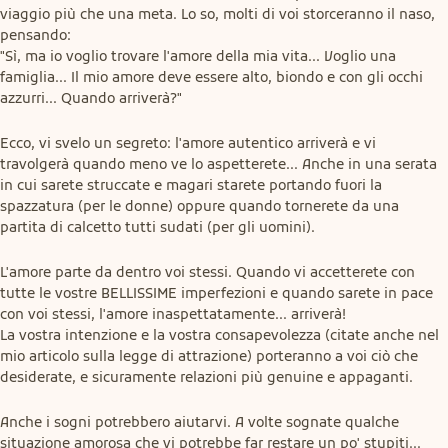
viaggio più che una meta. Lo so, molti di voi storceranno il naso, 
pensando:

"Sì, ma io voglio trovare l'amore della mia vita... Voglio una 
famiglia... Il mio amore deve essere alto, biondo e con gli occhi 
azzurri... Quando arriverà?"
Ecco, vi svelo un segreto: l'amore autentico arriverà e vi 
travolgerà quando meno ve lo aspetterete... Anche in una serata 
in cui sarete struccate e magari starete portando fuori la 
spazzatura (per le donne) oppure quando tornerete da una 
partita di calcetto tutti sudati (per gli uomini).
L'amore parte da dentro voi stessi. Quando vi accetterete con 
tutte le vostre BELLISSIME imperfezioni e quando sarete in pace 
con voi stessi, l'amore inaspettatamente... arriverà!

La vostra intenzione e la vostra consapevolezza (citate anche nel 
mio articolo sulla legge di attrazione) porteranno a voi ciò che 
desiderate, e sicuramente relazioni più genuine e appaganti.
Anche i sogni potrebbero aiutarvi. A volte sognate qualche 
situazione amorosa che vi potrebbe far restare un po' stupiti... 