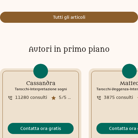
Tutti gli articoli
Autori in primo piano
Cassandra
Matte
.
.
.
Tarocchi
Interpretazione sogni
Tarocchi
Veggenza
Interp
11280
consulti
5/5
media recensioni
3875
consulti
Contatta ora gratis
Contatta ora 