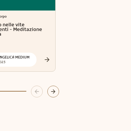
orpo
Anima e Corpo
 nelle vite
Grazie Universo! Grazie
enti - Meditazione
Universo!
a
NGELICA MEDIUM
👑Cristian Arcanitarocchi👑 Official
023
2023