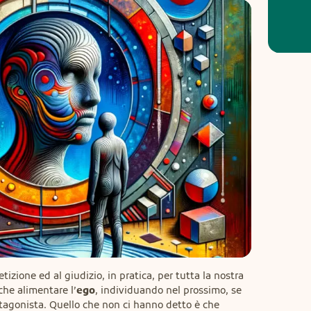
izione ed al giudizio, in pratica, per tutta la nostra 
che alimentare l’
ego
, individuando nel prossimo, se 
agonista. Quello che non ci hanno detto è che 