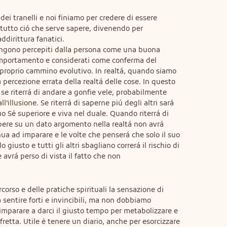
ei tranelli e noi finiamo per credere di essere 
e tutto ció che serve sapere, divenendo per 
dirittura fanatici.

engono percepiti dalla persona come una buona 
omportamento e considerati come conferma del 
 proprio cammino evolutivo. In realtá, quando siamo 
percezione errata della realtá delle cose. In questo 
 se riterrá di andare a gonfie vele, probabilmente 
l’illusione. Se riterrá di saperne piú degli altri sará 
uo Sé superiore e viva nel duale. Quando riterrá di 
pere su un dato argomento nella realtá non avrá 
a ad imparare e le volte che penserá che solo il suo 
giusto e tutti gli altri sbagliano correrá il rischio di 
avrá perso di vista il fatto che non

corso e delle pratiche spirituali la sensazione di 
 sentire forti e invincibili, ma non dobbiamo 
 imparare a darci il giusto tempo per metabolizzare e 
retta. Utile è tenere un diario, anche per esorcizzare 