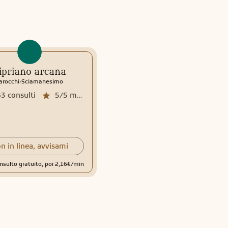
ipriano arcana
Cetty - La voce dei
.
tarocchi
arocchi
Sciamanesimo
.
.
.
Tarocchi
Veggenza
Astrologia
Rune
63
consulti
5/5
media recensioni
3658
consulti
5/5
media recensioni
n in linea, avvisami
Non in linea, avvisami
nsulto gratuito, poi 2,16€/min
Primo consulto gratuito, poi 1,98€/mi