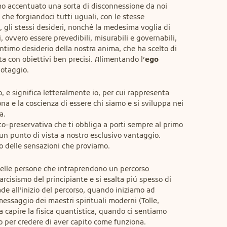
accentuato una sorta di disconnessione da noi 
á che forgiandoci tutti uguali, con le stesse 
vi, gli stessi desideri, nonché la medesima voglia di 
, ovvero essere prevedibili, misurabili e governabili, 
timo desiderio della nostra anima, che ha scelto di 
ta con obiettivi ben precisi. Alimentando l’
ego
otaggio.
o, e significa letteralmente io, per cui rappresenta 
a e la coscienza di essere chi siamo e si sviluppa nei 
.

to-preservativa che ti obbliga a porti sempre al primo 
un punto di vista a nostro esclusivo vantaggio. 
no delle sensazioni che proviamo.
uelle persone che intraprendono un percorso 
rcisismo del principiante e si esalta piú spesso di 
e all’inizio del percorso, quando iniziamo ad 
ssaggio dei maestri spirituali moderni (Tolle, 
a capire la fisica quantistica, quando ci sentiamo 
o per credere di aver capito come funziona.