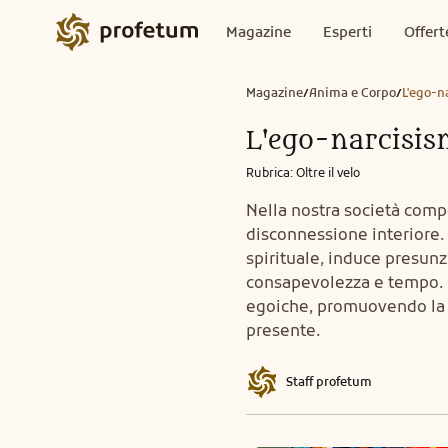
Magazine
Esperti
Offert
Magazine
Anima e Corpo
L'ego-n
/
/
L'ego-narcisis
Rubrica
:
Oltre il velo
Nella nostra società comp
disconnessione interiore. 
spirituale, induce presunz
consapevolezza e tempo. U
egoiche, promuovendo la 
presente.
Staff profetum