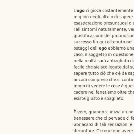
L’
ego
 ci gioca costantemente d
migliori degli altri o di saper
esasperazione presuntuosi o ad
Tali sintomi naturalmente, v
giustificazione del proprio c
successo fin qui ottenuto nel
ostaggi dell’
ego
 abbiamo una 
caso, il soggetto in questione
nella realtá sará abbagliato dal
facile che sia scollegato dal s
sapere tutto ció che c’è da sa
ancora compreso che si continu
modo di vedere le cose è quello 
cadere nel fanatismo oltre che 
esiste giusto e sbagliato.
È vero, quando si inizia un per
benessere che ci pervade ci fa
ubriacarci di tali sensazioni e
decantare. Occorre non avere f