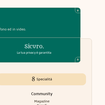
efono ed in video.
Sicuro.
La tua privacy è garantita
8
Specialità
Community
Magazine