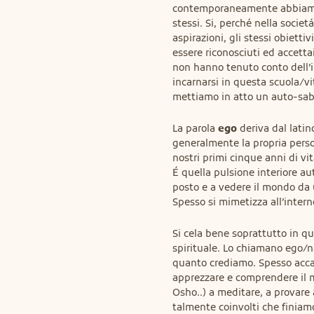
contemporaneamente abbiamo 
stessi. Si, perché nella societ
aspirazioni, gli stessi obietti
essere riconosciuti ed accettai
non hanno tenuto conto dell’in
incarnarsi in questa scuola/vi
mettiamo in atto un auto-sab
La parola 
ego
 deriva dal latin
generalmente la propria person
nostri primi cinque anni di vita
É quella pulsione interiore au
posto e a vedere il mondo da 
Spesso si mimetizza all’inter
Si cela bene soprattutto in q
spirituale. Lo chiamano ego/na
quanto crediamo. Spesso accad
apprezzare e comprendere il me
Osho..) a meditare, a provare 
talmente coinvolti che finiam