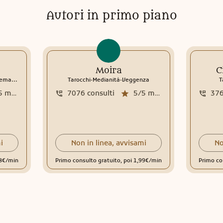
Autori in primo piano
Moira
C
.
.
ma natale
Interpretazione sogni
Tarocchi
Medianità
Veggenza
T
5
media recensioni
7076
consulti
5/5
media recensioni
37
i
Non in linea, avvisami
No
98€/min
Primo consulto gratuito, poi 1,99€/min
Primo co