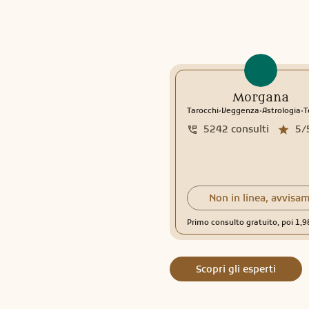
Morgana
.
.
.
Tarocchi
Veggenza
Astrologia
Te
5242
consulti
5/
Non in linea, avvisam
Primo consulto gratuito, poi 1,
Scopri gli esperti