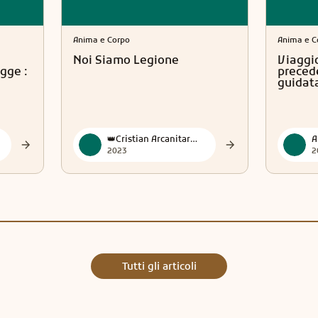
Anima e Corpo
Anima e C
Noi Siamo Legione
Viaggio
gge :
preced
guidat
👑Cristian Arcanitarocchi👑 Official
A
2023
2
Tutti gli articoli