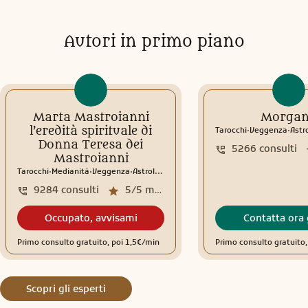
Autori in primo piano
Marta Mastroianni
Morga
.
.
l’eredità spirituale di
Tarocchi
Veggenza
Astr
Donna Teresa dei
5266
consulti
Mastroianni
.
.
.
Tarocchi
Medianità
Veggenza
Astrologia
Tema natale
Interpretazione sogni
9284
consulti
5/5
media recensioni
Occupato, avvisami
Contatta ora 
Primo consulto gratuito, poi 1,5€/min
Primo consulto gratuito
Scopri gli esperti