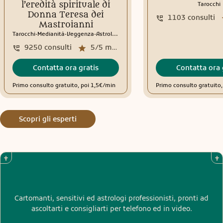
l’eredità spirituale di
Tarocchi
Donna Teresa dei
1103
consulti
Mastroianni
.
.
.
Tarocchi
Medianità
Veggenza
Astrologia
Tema natale
Interpretazione sogni
9250
consulti
5/5
media recensioni
Contatta ora gratis
Contatta ora 
Primo consulto gratuito, poi 1,5€/min
Primo consulto gratuito
Scopri gli esperti
Cartomanti, sensitivi ed astrologi professionisti, pronti ad
ascoltarti e consigliarti per telefono ed in video.