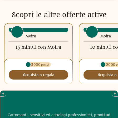
Scopri le altre offerte attive
Moira
Moira
15 minuti con Moira
10 minuti c
3000
2000
punti
p
Acquista o regala
Acquista o 
Cartomanti, sensitivi ed astrologi professionisti, pronti ad