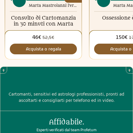
Marta Mastroianni l’eredità spirituale di Donna Teresa dei Mastroianni
Consulto di Cartomanzia
Ossessione
in 30 minuti con Marta
46€
150€
52,5€
1
Acquista o regala
Acquista o 
Cartomanti, sensitivi ed astrologi professionisti, pronti ad
ascoltarti e consigliarti per telefono ed in video.
Affidabile.
Esperti verificati dal team Profetum