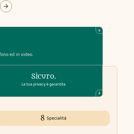
efono ed in video.
Sicuro.
La tua privacy è garantita
8
Specialità