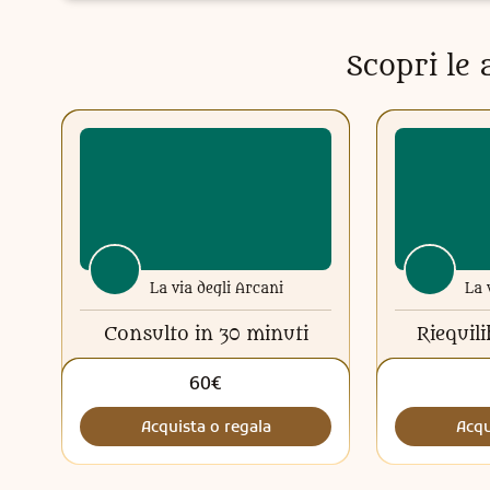
Scopri le a
La via degli Arcani
La 
Consulto in 30 minuti
Riequil
60€
Acquista o regala
Acqu